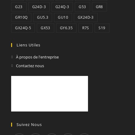
G23
G24D-3
G24Q-3
G53
GR8
GR10Q
GU5.3
GU10
GX24D-3
GX24Q-5
GX53
GY6.35
R7S
S19
Liens Utiles
À propos de l'entreprise
Contactez nous
Suivez Nous