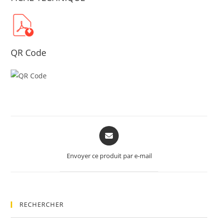
QR Code
Opens
in
a
Envoyer ce produit par e-mail
new
window
RECHERCHER