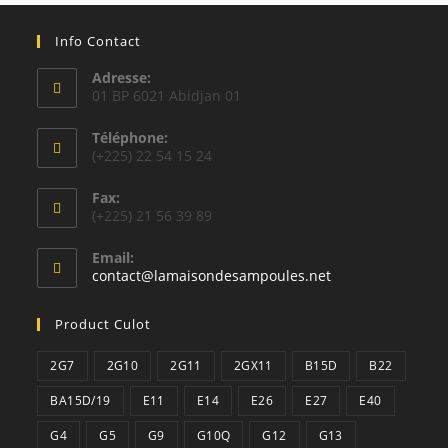
Info Contact
Adresse:
01 BP 6021 Abidjan 01
Téléphone:
(+225) 22 54 15 24
Fax:
(+225) 21 56 39 89
Email:
S’ouvre
contact@lamaisondesampoules.net
dans
votre
Product Culot
application
2G7
2G10
2G11
2GX11
B15D
B22
BA15D/19
E11
E14
E26
E27
E40
G4
G5
G9
G10Q
G12
G13