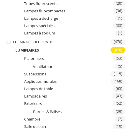
Tubes fluorescents
(20)
Lampes fluocompactes
(36)
Lampes à décharge
(1)
Lampes spéciales
(33)
Lampes à sodium
(1)
ÉCLAIRAGE DÉCORATIF
(470)
LUMINAIRES
(470)
Plafonniers
(53)
Ventilateur
(5)
Suspensions
(115)
Appliques murales
(168)
Lampes de table
(65)
Lampadaires
(43)
Extérieurs
(52)
Bornes & Balises
(29)
Chambre
(2)
Salle de bain
(10)