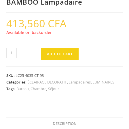
BAMBOO Lampadaire
413,560
CFA
Available on backorder
BAMBOO
ADD TO CART
Lampadaire
quantity
SKU:
LC25-4035-CT-93
Categories:
ÉCLAIRAGE DÉCORATIF
,
Lampadaires
,
LUMINAIRES
Tags:
Bureau
,
Chambre
,
Séjour
DESCRIPTION