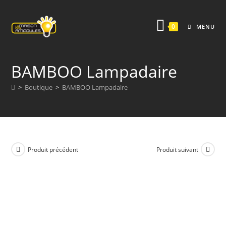
Skip
to
0
MENU
content
BAMBOO Lampadaire
>
Boutique
>
BAMBOO Lampadaire
Produit précédent
Produit suivant