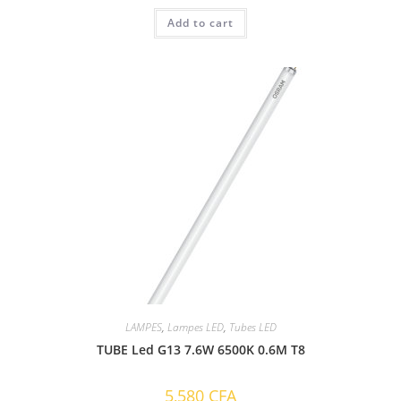
Add to cart
LAMPES
,
Lampes LED
,
Tubes LED
TUBE Led G13 7.6W 6500K 0.6M T8
5,580
CFA