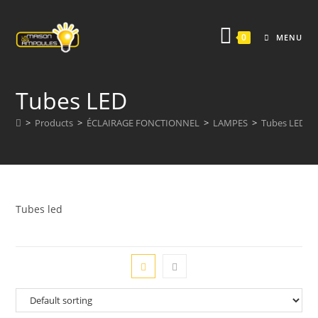
Skip
to
0
MENU
content
Tubes LED
>
Products
>
ÉCLAIRAGE FONCTIONNEL
>
LAMPES
>
Tubes LED
Tubes led