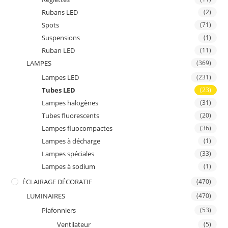
Rubans LED
(2)
Spots
(71)
Suspensions
(1)
Ruban LED
(11)
LAMPES
(369)
Lampes LED
(231)
Tubes LED
(23)
Lampes halogènes
(31)
Tubes fluorescents
(20)
Lampes fluocompactes
(36)
Lampes à décharge
(1)
Lampes spéciales
(33)
Lampes à sodium
(1)
ÉCLAIRAGE DÉCORATIF
(470)
LUMINAIRES
(470)
Plafonniers
(53)
Ventilateur
(5)