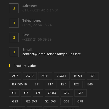
Adresse:
01 BP 6021 Abidjan 01
Téléphone:
(+225) 22 54 15 24
Fax:
(+225) 21 56 39 89
Email:
S’ouvre
contact@lamaisondesampoules.net
dans
votre
Product Culot
application
2G7
2G10
2G11
2GX11
B15D
B22
BA15D/19
E11
E14
E26
E27
E40
G4
G5
G9
G10Q
G12
G13
G23
G24D-3
G24Q-3
G53
GR8