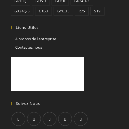
GR10Q
GU5.3
GU10
GX24D-3
GX24Q-5
GX53
GY6.35
R7S
S19
Liens Utiles
À propos de l'entreprise
Contactez nous
Suivez Nous