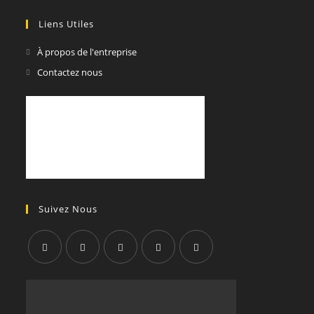
Liens Utiles
À propos de l'entreprise
Contactez nous
Suivez Nous
S’ouvre
S’ouvre
S’ouvre
S’ouvre
S’ouvre
dans
dans
dans
dans
dans
un
un
un
un
un