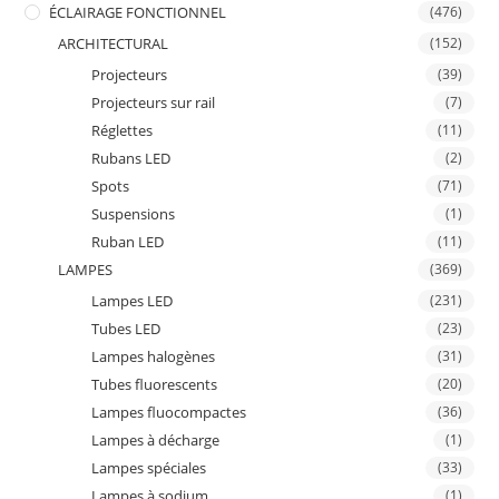
ÉCLAIRAGE FONCTIONNEL
(476)
ARCHITECTURAL
(152)
Projecteurs
(39)
Projecteurs sur rail
(7)
Réglettes
(11)
Rubans LED
(2)
Spots
(71)
Suspensions
(1)
Ruban LED
(11)
LAMPES
(369)
Lampes LED
(231)
Tubes LED
(23)
Lampes halogènes
(31)
Tubes fluorescents
(20)
Lampes fluocompactes
(36)
Lampes à décharge
(1)
Lampes spéciales
(33)
Lampes à sodium
(1)