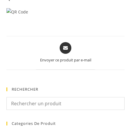
Opens
in
a
Envoyer ce produit par e-mail
new
window
RECHERCHER
Categories De Produit