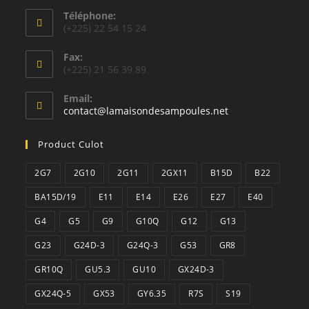
Téléphone:
(+225) 22 54 15 24
Fax:
(+225) 21 56 39 89
Email:
S’ouvre
contact@lamaisondesampoules.net
dans
votre
Product Culot
application
2G7
2G10
2G11
2GX11
B15D
B22
BA15D/19
E11
E14
E26
E27
E40
G4
G5
G9
G10Q
G12
G13
G23
G24D-3
G24Q-3
G53
GR8
GR10Q
GU5.3
GU10
GX24D-3
GX24Q-5
GX53
GY6.35
R7S
S19