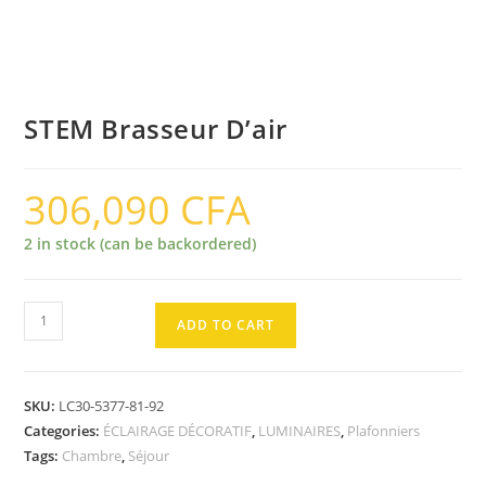
STEM Brasseur D’air
306,090
CFA
2 in stock (can be backordered)
STEM
ADD TO CART
Brasseur
D'air
quantity
SKU:
LC30-5377-81-92
Categories:
ÉCLAIRAGE DÉCORATIF
,
LUMINAIRES
,
Plafonniers
Tags:
Chambre
,
Séjour