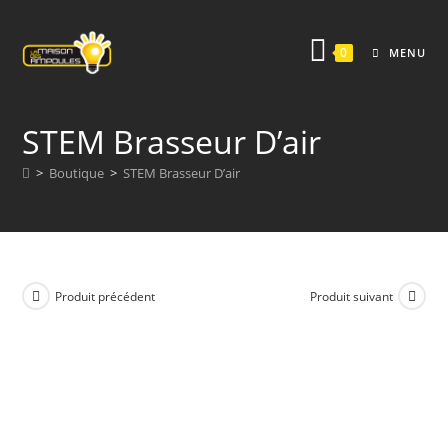
Skip
to
0
MENU
content
STEM Brasseur D’air
>
Boutique
>
STEM Brasseur D’air
Produit précédent
Produit suivant