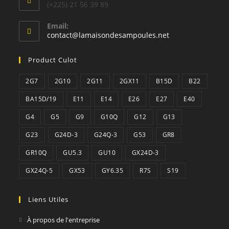
(+225) 21 56 39 89
Email:
S’ouvre
contact@lamaisondesampoules.net
dans
votre
Product Culot
application
2G7
2G10
2G11
2GX11
B15D
B22
BA15D/19
E11
E14
E26
E27
E40
G4
G5
G9
G10Q
G12
G13
G23
G24D-3
G24Q-3
G53
GR8
GR10Q
GU5.3
GU10
GX24D-3
GX24Q-5
GX53
GY6.35
R7S
S19
Liens Utiles
À propos de l'entreprise