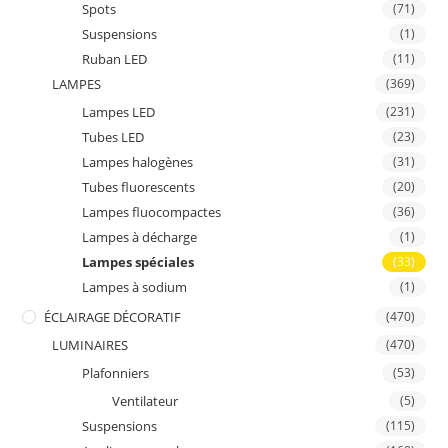
Spots
(71)
Suspensions
(1)
Ruban LED
(11)
LAMPES
(369)
Lampes LED
(231)
Tubes LED
(23)
Lampes halogènes
(31)
Tubes fluorescents
(20)
Lampes fluocompactes
(36)
Lampes à décharge
(1)
Lampes spéciales
(33)
Lampes à sodium
(1)
ÉCLAIRAGE DÉCORATIF
(470)
LUMINAIRES
(470)
Plafonniers
(53)
Ventilateur
(5)
Suspensions
(115)