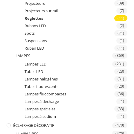
Projecteurs
(39)
Projecteurs sur rail
(7)
Réglettes
(11)
Rubans LED
(2)
Spots
(71)
Suspensions
(1)
Ruban LED
(11)
LAMPES
(369)
Lampes LED
(231)
Tubes LED
(23)
Lampes halogènes
(31)
Tubes fluorescents
(20)
Lampes fluocompactes
(36)
Lampes à décharge
(1)
Lampes spéciales
(33)
Lampes à sodium
(1)
ÉCLAIRAGE DÉCORATIF
(470)
LUMINAIRES
(470)