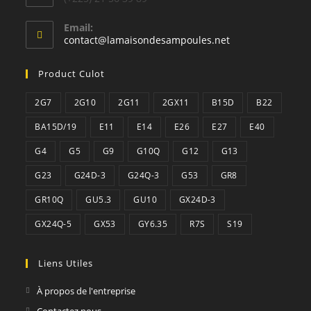
Email:
S’ouvre
contact@lamaisondesampoules.net
dans
votre
Product Culot
application
2G7
2G10
2G11
2GX11
B15D
B22
BA15D/19
E11
E14
E26
E27
E40
G4
G5
G9
G10Q
G12
G13
G23
G24D-3
G24Q-3
G53
GR8
GR10Q
GU5.3
GU10
GX24D-3
GX24Q-5
GX53
GY6.35
R7S
S19
Liens Utiles
À propos de l'entreprise
Contactez nous