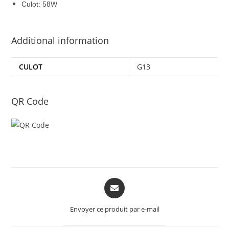
Culot: 58W
Additional information
CULOT
G13
QR Code
Opens
in
a
Envoyer ce produit par e-mail
new
window