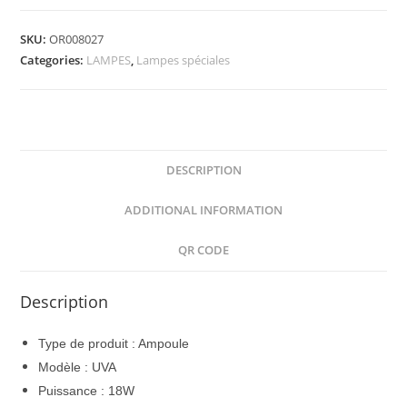
Anti
Eclats
SKU:
OR008027
G13
Categories:
LAMPES
,
Lampes spéciales
26X1500
58W
4000K
quantity
DESCRIPTION
ADDITIONAL INFORMATION
QR CODE
Description
Type de produit : Ampoule
Modèle : UVA
Puissance : 18W