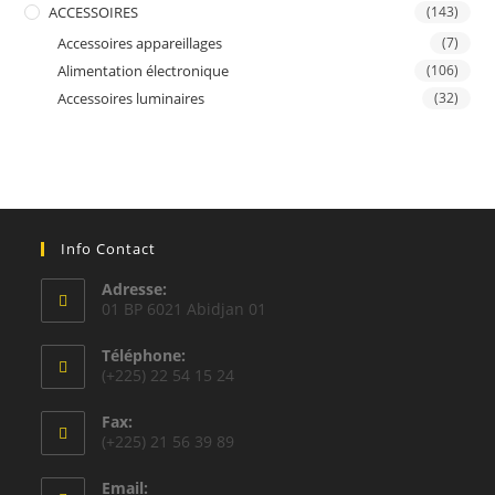
ACCESSOIRES
(143)
Accessoires appareillages
(7)
Alimentation électronique
(106)
Accessoires luminaires
(32)
Info Contact
Adresse:
01 BP 6021 Abidjan 01
Téléphone:
(+225) 22 54 15 24
Fax:
(+225) 21 56 39 89
Email: