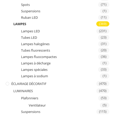
Spots
(71)
Suspensions
(1)
Ruban LED
(11)
LAMPES
(369)
Lampes LED
(231)
Tubes LED
(23)
Lampes halogènes
(31)
Tubes fluorescents
(20)
Lampes fluocompactes
(36)
Lampes à décharge
(1)
Lampes spéciales
(33)
Lampes à sodium
(1)
ÉCLAIRAGE DÉCORATIF
(470)
LUMINAIRES
(470)
Plafonniers
(53)
Ventilateur
(5)
Suspensions
(115)