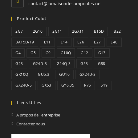
S’ouvre
contact@lamaisondesampoules.net
dans
votre
Product Culot
application
2G7
2G10
2G11
2GX11
B15D
B22
BA15D/19
E11
E14
E26
E27
E40
G4
G5
G9
G10Q
G12
G13
G23
G24D-3
G24Q-3
G53
GR8
GR10Q
GU5.3
GU10
GX24D-3
GX24Q-5
GX53
GY6.35
R7S
S19
Liens Utiles
À propos de l'entreprise
Contactez nous