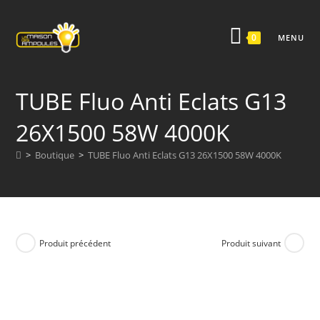
Skip
to
0
MENU
content
TUBE Fluo Anti Eclats G13
26X1500 58W 4000K
>
Boutique
>
TUBE Fluo Anti Eclats G13 26X1500 58W 4000K
Produit précédent
Produit suivant