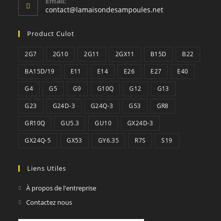
Email:
S’ouvre
contact@lamaisondesampoules.net
dans
votre
Product Culot
application
2G7
2G10
2G11
2GX11
B15D
B22
BA15D/19
E11
E14
E26
E27
E40
G4
G5
G9
G10Q
G12
G13
G23
G24D-3
G24Q-3
G53
GR8
GR10Q
GU5.3
GU10
GX24D-3
GX24Q-5
GX53
GY6.35
R7S
S19
Liens Utiles
À propos de l'entreprise
Contactez nous