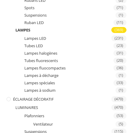
Rubans LED
(2)
Spots
(71)
Suspensions
(1)
Ruban LED
(11)
LAMPES
(369)
Lampes LED
(231)
Tubes LED
(23)
Lampes halogènes
(31)
Tubes fluorescents
(20)
Lampes fluocompactes
(36)
Lampes à décharge
(1)
Lampes spéciales
(33)
Lampes à sodium
(1)
ÉCLAIRAGE DÉCORATIF
(470)
LUMINAIRES
(470)
Plafonniers
(53)
Ventilateur
(5)
Suspensions
(115)