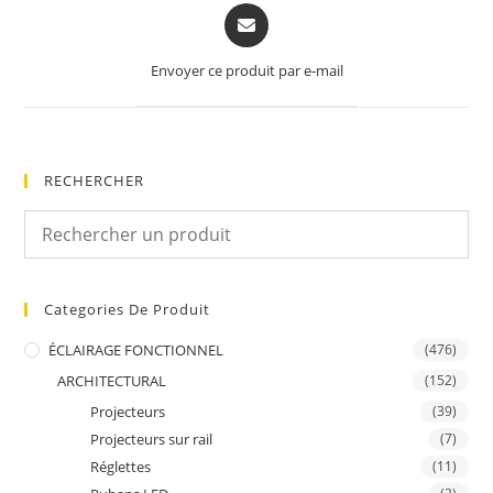
Opens
in
a
Envoyer ce produit par e-mail
new
window
RECHERCHER
Categories De Produit
ÉCLAIRAGE FONCTIONNEL
(476)
ARCHITECTURAL
(152)
Projecteurs
(39)
Projecteurs sur rail
(7)
Réglettes
(11)