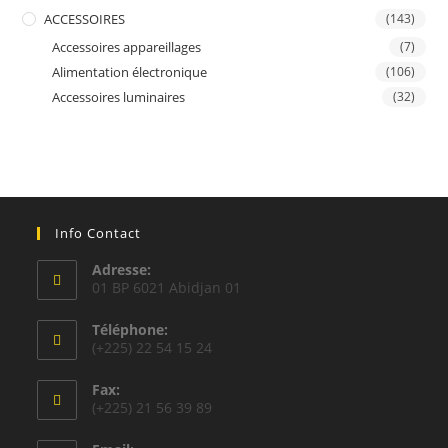
ACCESSOIRES
(143)
Accessoires appareillages
(7)
Alimentation électronique
(106)
Accessoires luminaires
(32)
Info Contact
Adresse:
01 BP 6021 Abidjan 01
Téléphone:
(+225) 22 54 15 24
Fax:
(+225) 21 56 39 89