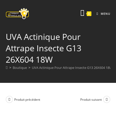
Skip
to
0
MENU
content
UVA Actinique Pour
Attrape Insecte G13
26X604 18W
>
Boutique
>
UVA Actinique Pour Attrape Insecte G13 26X604 18W
Produit précédent
Produit suivant