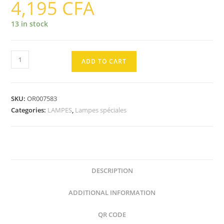
4,195
CFA
13 in stock
UVA
ADD TO CART
Actinique
Pour
Attrape
SKU:
OR007583
Insecte
Categories:
LAMPES
,
Lampes spéciales
G13
26X604
18W
quantity
DESCRIPTION
ADDITIONAL INFORMATION
QR CODE