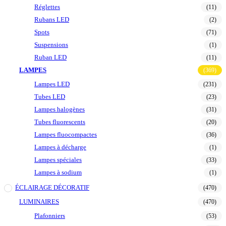
Réglettes
(11)
Rubans LED
(2)
Spots
(71)
Suspensions
(1)
Ruban LED
(11)
LAMPES
(369)
Lampes LED
(231)
Tubes LED
(23)
Lampes halogènes
(31)
Tubes fluorescents
(20)
Lampes fluocompactes
(36)
Lampes à décharge
(1)
Lampes spéciales
(33)
Lampes à sodium
(1)
ÉCLAIRAGE DÉCORATIF
(470)
LUMINAIRES
(470)
Plafonniers
(53)