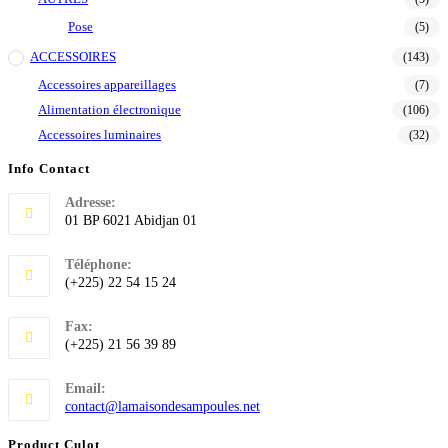
Pose
(5)
ACCESSOIRES
(143)
Accessoires appareillages
(7)
Alimentation électronique
(106)
Accessoires luminaires
(32)
Info Contact
Adresse:
01 BP 6021 Abidjan 01
Téléphone:
(+225) 22 54 15 24
Fax:
(+225) 21 56 39 89
Email:
S’ouvre
contact@lamaisondesampoules.net
dans
votre
Product Culot