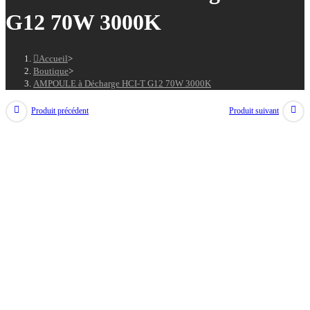
G12 70W 3000K
Accueil
>
Boutique
>
AMPOULE à Décharge HCI-T G12 70W 3000K
Produit précédent
Produit suivant