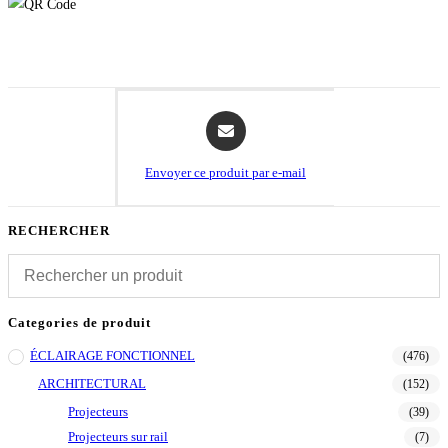
Opens
in
a
Envoyer ce produit par e-mail
new
window
RECHERCHER
Categories de produit
ÉCLAIRAGE FONCTIONNEL
(476)
ARCHITECTURAL
(152)
Projecteurs
(39)
Projecteurs sur rail
(7)