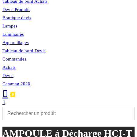
Tableau de bord Achats
Devis Produits
Boutique devis
Lampes
Luminaires
Appareillages
Tableau de bord Devis
Commandes
Achats
Devis
Catamag 2020
0
Toggle
website
search
AMPOULE à Décharge HCI-T