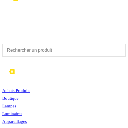
TOGGLE
WEBSITE
0
MENU
FERMER
SEARCH
Achats Produits
Boutique
Lampes
Luminaires
Appareillages