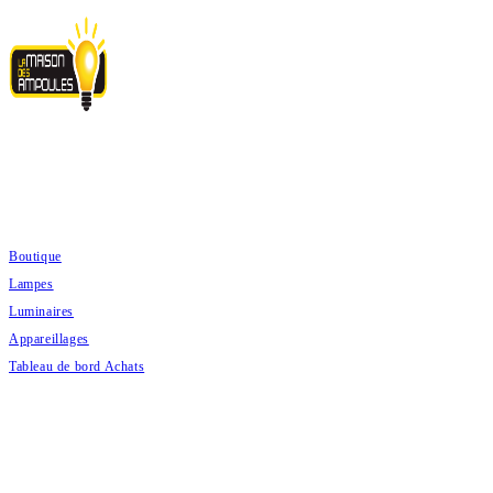
Skip
to
content
ACHATS PRODUITS
Boutique
Lampes
Luminaires
Appareillages
Tableau de bord Achats
DEVIS PRODUITS