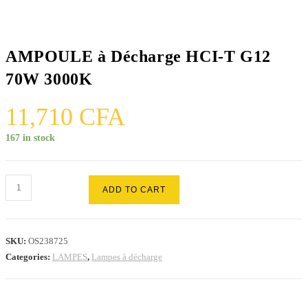
AMPOULE à Décharge HCI-T G12
70W 3000K
11,710
CFA
167 in stock
AMPOULE
ADD TO CART
à
Décharge
HCI-
SKU:
OS238725
T
Categories:
LAMPES
,
Lampes à décharge
G12
70W
3000K