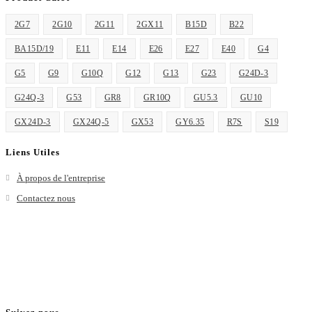
application
2G7
2G10
2G11
2GX11
B15D
B22
BA15D/19
E11
E14
E26
E27
E40
G4
G5
G9
G10Q
G12
G13
G23
G24D-3
G24Q-3
G53
GR8
GR10Q
GU5.3
GU10
GX24D-3
GX24Q-5
GX53
GY6.35
R7S
S19
Liens Utiles
À propos de l'entreprise
Contactez nous