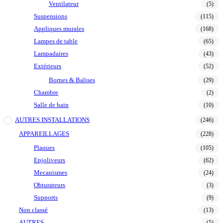
Ventilateur
(5)
Suspensions
(115)
Appliques murales
(168)
Lampes de table
(65)
Lampadaires
(43)
Extérieurs
(52)
Bornes & Balises
(29)
Chambre
(2)
Salle de bain
(10)
AUTRES INSTALLATIONS
(246)
APPAREILLAGES
(228)
Plaques
(105)
Enjoliveurs
(62)
Mecanismes
(24)
Obturateurs
(3)
Supports
(9)
Non classé
(13)
AUTRES
(5)