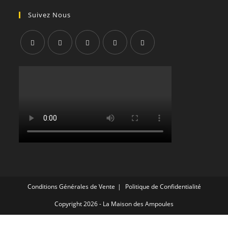
Suivez Nous
S’ouvre
S’ouvre
S’ouvre
S’ouvre
S’ouvre
dans
dans
dans
dans
dans
un
un
un
un
un
nouvel
nouvel
nouvel
nouvel
nouvel
onglet
onglet
onglet
onglet
onglet
Conditions Générales de Vente
Politique de Confidentialité
Copyright 2026 - La Maison des Ampoules