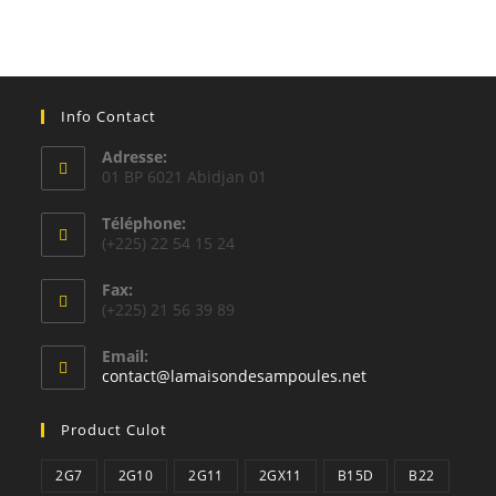
Info Contact
Adresse:
01 BP 6021 Abidjan 01
Téléphone:
(+225) 22 54 15 24
Fax:
(+225) 21 56 39 89
Email:
S’ouvre
contact@lamaisondesampoules.net
dans
votre
Product Culot
application
2G7
2G10
2G11
2GX11
B15D
B22