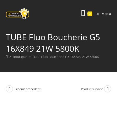
Skip
to
0
MENU
content
TUBE Fluo Boucherie G5
16X849 21W 5800K
>
Boutique
>
TUBE Fluo Boucherie G5 16X849 21W 5800K
Produit précédent
Produit suivant