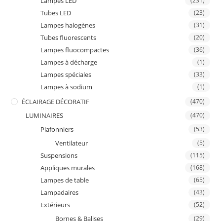
Lampes LED
(231)
Tubes LED
(23)
Lampes halogènes
(31)
Tubes fluorescents
(20)
Lampes fluocompactes
(36)
Lampes à décharge
(1)
Lampes spéciales
(33)
Lampes à sodium
(1)
ÉCLAIRAGE DÉCORATIF
(470)
LUMINAIRES
(470)
Plafonniers
(53)
Ventilateur
(5)
Suspensions
(115)
Appliques murales
(168)
Lampes de table
(65)
Lampadaires
(43)
Extérieurs
(52)
Bornes & Balises
(29)