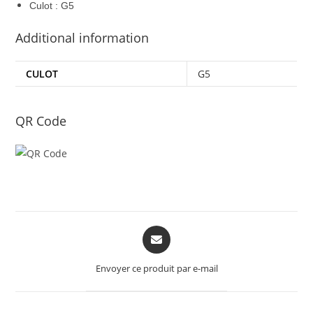
Culot : G5
Additional information
CULOT
G5
QR Code
Opens
in
a
Envoyer ce produit par e-mail
new
window