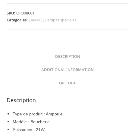
Boucherie
G5
SKU:
OR008661
16X849
Categories:
LAMPES
,
Lampes spéciales
21W
5800K
quantity
DESCRIPTION
ADDITIONAL INFORMATION
QR CODE
Description
Type de produit : Ampoule
Modèle : Boucherie
Puissance : 21W