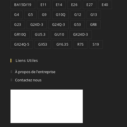
BA15D/19
E11
E14
E26
E27
E40
G4
G5
G9
G10Q
G12
G13
G23
G24D-3
G24Q-3
G53
GR8
GR10Q
GU5.3
GU10
GX24D-3
GX24Q-5
GX53
GY6.35
R7S
S19
Liens Utiles
À propos de l'entreprise
Contactez nous