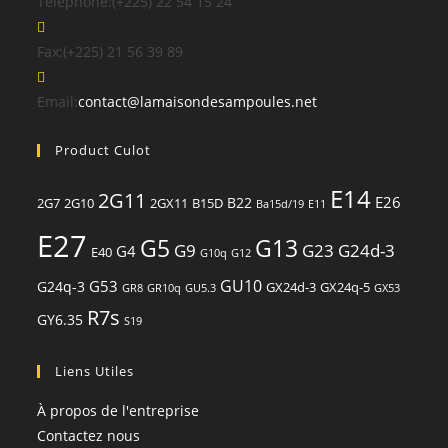
Téléphone:
(+225) 22 54 15 24
Fax:
(+225) 21 56 39 89
S’ouvre
Email:
contact@lamaisondesampoules.net
dans
Product Culot
votre
application
E14
2G11
E26
B22
2G7
2G10
2GX11
B15D
Ba15d/19
E11
E27
G13
G5
G9
G23
G24d-3
G4
E40
G10q
G12
GU10
G53
G24q-3
GX24d-3
GX24q-5
GR8
GR10q
GU5.3
GX53
R7s
GY6.35
S19
Liens Utiles
À propos de l'entreprise
Contactez nous