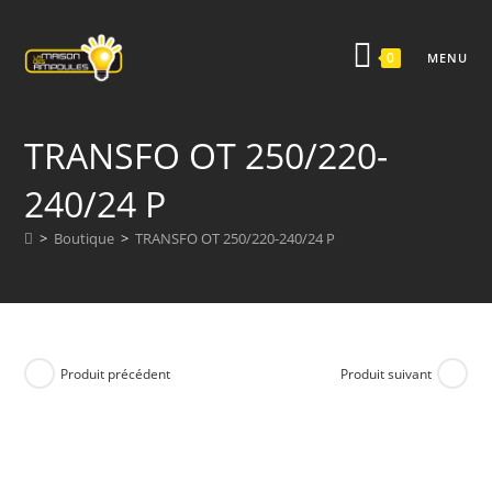
Skip
to
0
MENU
content
TRANSFO OT 250/220-
240/24 P
>
Boutique
>
TRANSFO OT 250/220-240/24 P
Produit précédent
Produit suivant