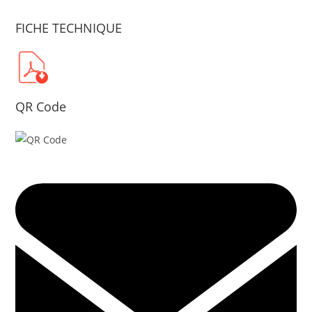
FICHE TECHNIQUE
QR Code
Opens
in
a
new
window