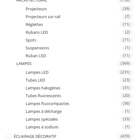
ARCHITECTURAL
Projecteurs
(39)
Projecteurs sur rail
(7)
Réglettes
(11)
Rubans LED
(2)
Spots
(71)
Suspensions
(1)
Ruban LED
(11)
LAMPES
(369)
Lampes LED
(231)
Tubes LED
(23)
Lampes halogènes
(31)
Tubes fluorescents
(20)
Lampes fluocompactes
(36)
Lampes à décharge
(1)
Lampes spéciales
(33)
Lampes à sodium
(1)
ÉCLAIRAGE DÉCORATIF
(470)