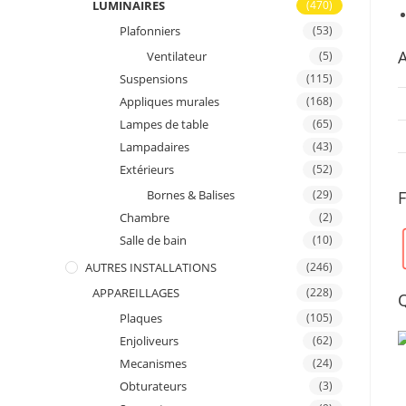
LUMINAIRES
(470)
Plafonniers
(53)
A
Ventilateur
(5)
Suspensions
(115)
Appliques murales
(168)
Lampes de table
(65)
Lampadaires
(43)
Extérieurs
(52)
Bornes & Balises
(29)
Chambre
(2)
Salle de bain
(10)
AUTRES INSTALLATIONS
(246)
APPAREILLAGES
(228)
Plaques
(105)
Enjoliveurs
(62)
Mecanismes
(24)
Obturateurs
(3)