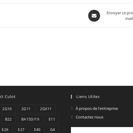
Opens
Envoyer ce pro
mail
in
a
new
window
ct Culot
Liens Utiles
À propos de l'entreprise
2G10
2G11
2GX11
Contactez nous
B22
BA15D/19
E11
E26
E27
E40
G4