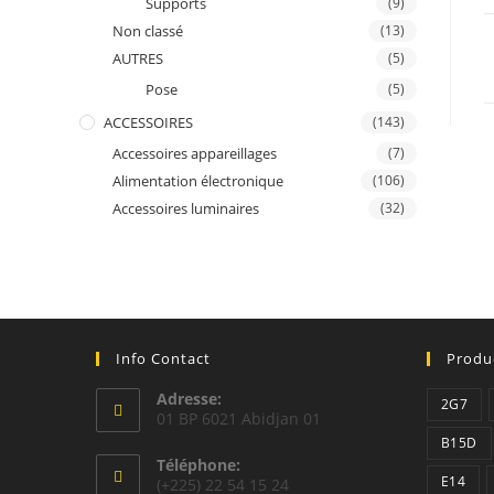
Supports
(9)
Non classé
(13)
AUTRES
(5)
Pose
(5)
ACCESSOIRES
(143)
Accessoires appareillages
(7)
Alimentation électronique
(106)
Accessoires luminaires
(32)
Info Contact
Produ
Adresse:
2G7
01 BP 6021 Abidjan 01
B15D
Téléphone:
E14
(+225) 22 54 15 24