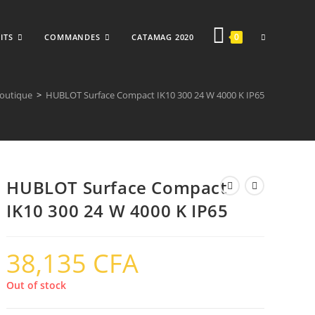
TOGGLE
0
ITS
COMMANDES
CATAMAG 2020
outique
>
HUBLOT Surface Compact IK10 300 24 W 4000 K IP65
WEBSITE
HUBLOT Surface Compact
SEARCH
IK10 300 24 W 4000 K IP65
38,135
CFA
Out of stock