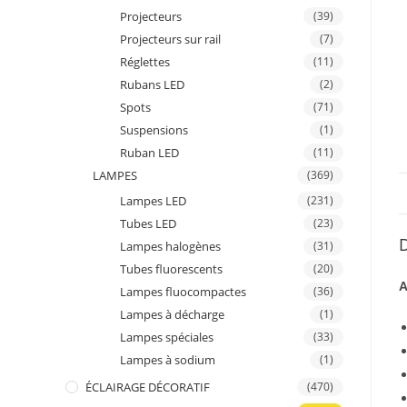
Projecteurs
(39)
Projecteurs sur rail
(7)
Réglettes
(11)
Rubans LED
(2)
Spots
(71)
Suspensions
(1)
Ruban LED
(11)
LAMPES
(369)
Lampes LED
(231)
Tubes LED
(23)
D
Lampes halogènes
(31)
Tubes fluorescents
(20)
A
Lampes fluocompactes
(36)
Lampes à décharge
(1)
Lampes spéciales
(33)
Lampes à sodium
(1)
ÉCLAIRAGE DÉCORATIF
(470)