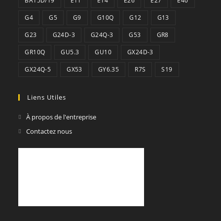
BA15D/19
E11
E14
E26
E27
E40
G4
G5
G9
G10Q
G12
G13
G23
G24D-3
G24Q-3
G53
GR8
GR10Q
GU5.3
GU10
GX24D-3
GX24Q-5
GX53
GY6.35
R7S
S19
Liens Utiles
À propos de l'entreprise
Contactez nous