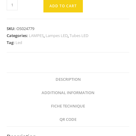
TUBE
ADD TO CART
Led
G13
19.1W
SKU:
OS024779
6500K
Categories:
LAMPES
,
Lampes LED
,
Tubes LED
1.5M
Tag:
Led
T8
quantity
DESCRIPTION
ADDITIONAL INFORMATION
FICHE TECHNIQUE
QR CODE