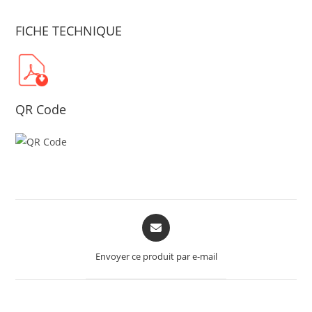
FICHE TECHNIQUE
QR Code
Opens
in
a
Envoyer ce produit par e-mail
new
window