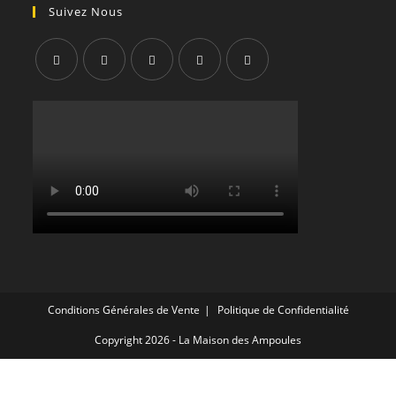
Suivez Nous
S’ouvre
S’ouvre
S’ouvre
S’ouvre
S’ouvre
dans
dans
dans
dans
dans
un
un
un
un
un
nouvel
nouvel
nouvel
nouvel
nouvel
onglet
onglet
onglet
onglet
onglet
Conditions Générales de Vente
Politique de Confidentialité
Copyright 2026 - La Maison des Ampoules