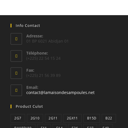
Info Contact
Adresse:
01 BP 6021 Abidjan 01
Téléphone:
(+225) 22 54 15 24
Fax:
(+225) 21 56 39 89
Email:
S’ouvre
contact@lamaisondesampoules.net
dans
votre
Product Culot
application
2G7
2G10
2G11
2GX11
B15D
B22