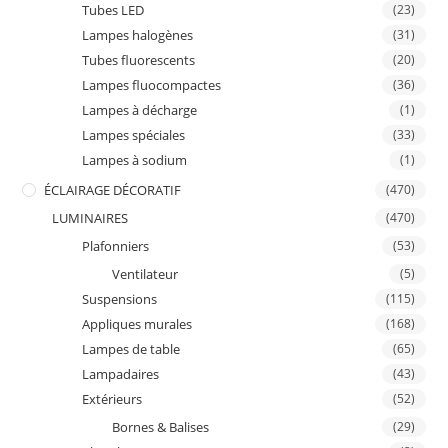
Tubes LED
(23)
Lampes halogènes
(31)
Tubes fluorescents
(20)
Lampes fluocompactes
(36)
Lampes à décharge
(1)
Lampes spéciales
(33)
Lampes à sodium
(1)
ÉCLAIRAGE DÉCORATIF
(470)
LUMINAIRES
(470)
Plafonniers
(53)
Ventilateur
(5)
Suspensions
(115)
Appliques murales
(168)
Lampes de table
(65)
Lampadaires
(43)
Extérieurs
(52)
Bornes & Balises
(29)