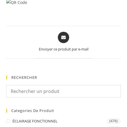
Opens
in
a
Envoyer ce produit par e-mail
new
window
RECHERCHER
Categories De Produit
ÉCLAIRAGE FONCTIONNEL
(476)