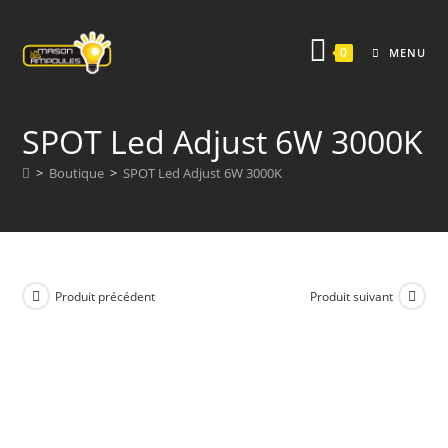
Skip
to
0
MENU
content
SPOT Led Adjust 6W 3000K
>
Boutique
>
SPOT Led Adjust 6W 3000K
Produit précédent
Produit suivant