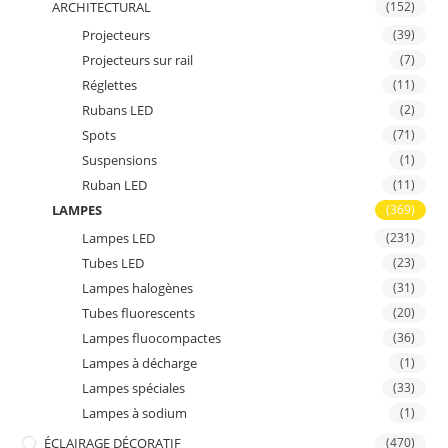
ARCHITECTURAL
(152)
Projecteurs
(39)
Projecteurs sur rail
(7)
Réglettes
(11)
Rubans LED
(2)
Spots
(71)
Suspensions
(1)
Ruban LED
(11)
LAMPES
(369)
Lampes LED
(231)
Tubes LED
(23)
Lampes halogènes
(31)
Tubes fluorescents
(20)
Lampes fluocompactes
(36)
Lampes à décharge
(1)
Lampes spéciales
(33)
Lampes à sodium
(1)
ÉCLAIRAGE DÉCORATIF
(470)