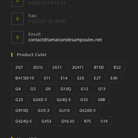
(+225) 22 54 15 24
Fax:
(+225) 21 56 39 89
Email:
S’ouvre
contact@lamaisondesampoules.net
dans
votre
Product Culot
application
2G7
2G10
2G11
2GX11
B15D
B22
BA15D/19
E11
E14
E26
E27
E40
G4
G5
G9
G10Q
G12
G13
G23
G24D-3
G24Q-3
G53
GR8
GR10Q
GU5.3
GU10
GX24D-3
GX24Q-5
GX53
GY6.35
R7S
S19