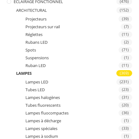
ÉCLAIRAGE FONCTIONNEL
(476)
ARCHITECTURAL
(152)
Projecteurs
(39)
Projecteurs sur rail
(7)
Réglettes
(11)
Rubans LED
(2)
Spots
(71)
Suspensions
(1)
Ruban LED
(11)
LAMPES
(369)
Lampes LED
(231)
Tubes LED
(23)
Lampes halogènes
(31)
Tubes fluorescents
(20)
Lampes fluocompactes
(36)
Lampes à décharge
(1)
Lampes spéciales
(33)
Lampes à sodium
(1)