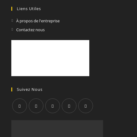
Liens Utiles
À propos de l'entreprise
Contactez nous
Suivez Nous
S’ouvre
S’ouvre
S’ouvre
S’ouvre
S’ouvre
dans
dans
dans
dans
dans
un
un
un
un
un