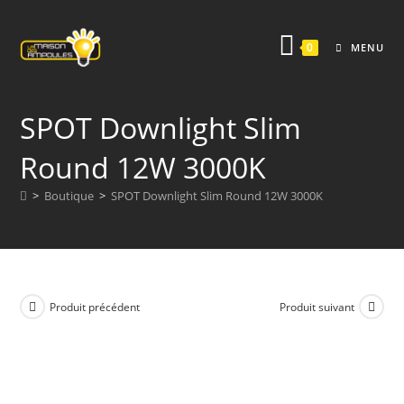
Skip
to
0
MENU
content
SPOT Downlight Slim
Round 12W 3000K
>
Boutique
>
SPOT Downlight Slim Round 12W 3000K
Produit précédent
Produit suivant