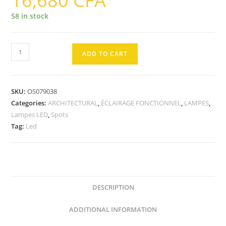
16,680
CFA
58 in stock
SPOT
ADD TO CART
Downlight
Slim
Round
SKU:
OS079038
12W
Categories:
ARCHITECTURAL
,
ÉCLAIRAGE FONCTIONNEL
,
LAMPES
,
3000K
Lampes LED
,
Spots
quantity
Tag:
Led
DESCRIPTION
ADDITIONAL INFORMATION