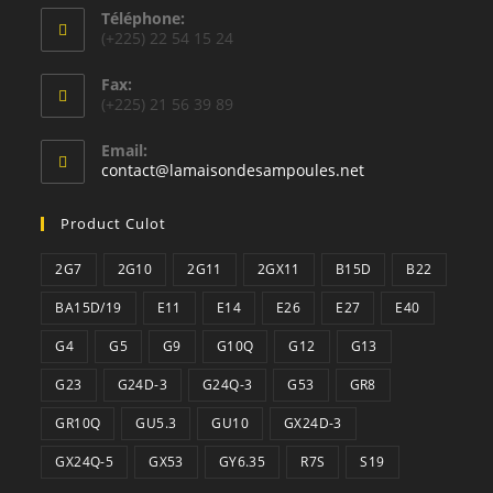
Téléphone:
(+225) 22 54 15 24
Fax:
(+225) 21 56 39 89
Email:
S’ouvre
contact@lamaisondesampoules.net
dans
votre
Product Culot
application
2G7
2G10
2G11
2GX11
B15D
B22
BA15D/19
E11
E14
E26
E27
E40
G4
G5
G9
G10Q
G12
G13
G23
G24D-3
G24Q-3
G53
GR8
GR10Q
GU5.3
GU10
GX24D-3
GX24Q-5
GX53
GY6.35
R7S
S19