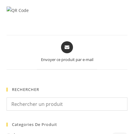
Opens
in
a
Envoyer ce produit par e-mail
new
window
RECHERCHER
Categories De Produit