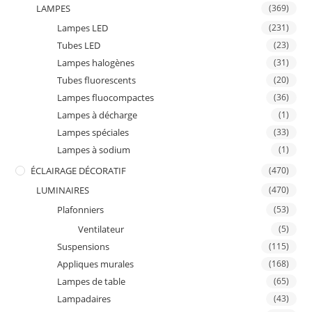
LAMPES
(369)
Lampes LED
(231)
Tubes LED
(23)
Lampes halogènes
(31)
Tubes fluorescents
(20)
Lampes fluocompactes
(36)
Lampes à décharge
(1)
Lampes spéciales
(33)
Lampes à sodium
(1)
ÉCLAIRAGE DÉCORATIF
(470)
LUMINAIRES
(470)
Plafonniers
(53)
Ventilateur
(5)
Suspensions
(115)
Appliques murales
(168)
Lampes de table
(65)
Lampadaires
(43)