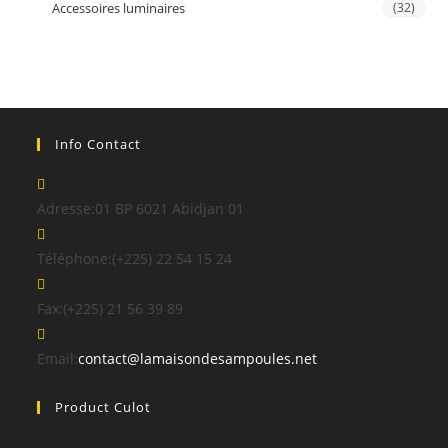
Accessoires luminaires
(32)
Info Contact
Adresse:
01 BP 6021 Abidjan 01
Téléphone:
(+225) 22 54 15 24
Fax:
(+225) 21 56 39 89
S’ouvre
Email:
contact@lamaisondesampoules.net
dans
Product Culot
votre
application