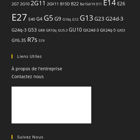
E14
2G11
E26
B22
2G7
2G10
2GX11
B15D
Ba15d/19
E11
E27
G13
G5
G9
G23
G24d-3
G4
E40
G10q
G12
GU10
G53
G24q-3
GX24d-3
GX24q-5
GR8
GR10q
GU5.3
GX53
R7s
GY6.35
S19
Liens Utiles
À propos de l'entreprise
Contactez nous
Suivez Nous