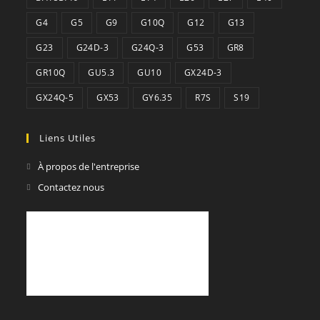
G4
G5
G9
G10Q
G12
G13
G23
G24D-3
G24Q-3
G53
GR8
GR10Q
GU5.3
GU10
GX24D-3
GX24Q-5
GX53
GY6.35
R7S
S19
Liens Utiles
À propos de l'entreprise
Contactez nous