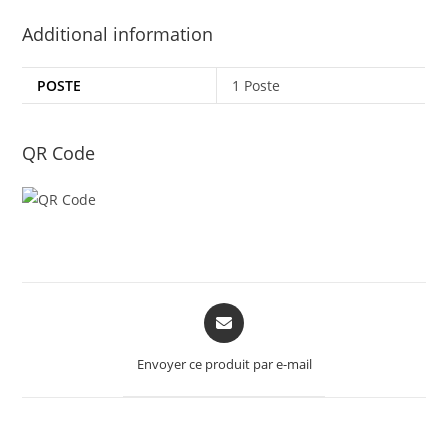
Additional information
POSTE
1 Poste
QR Code
Opens
in
a
Envoyer ce produit par e-mail
new
window