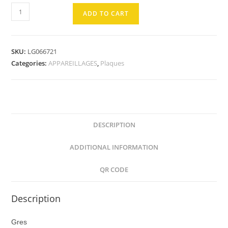
PLAQUE
ADD TO CART
1P
Gres
quantity
SKU:
LG066721
Categories:
APPAREILLAGES
,
Plaques
DESCRIPTION
ADDITIONAL INFORMATION
QR CODE
Description
Gres