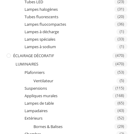
Tubes LED
(23)
Lampes halogènes
(31)
Tubes fluorescents
(20)
Lampes fluocompactes
(36)
Lampes à décharge
(1)
Lampes spéciales
(33)
Lampes à sodium
(1)
ÉCLAIRAGE DÉCORATIF
(470)
LUMINAIRES
(470)
Plafonniers
(53)
Ventilateur
(5)
Suspensions
(115)
Appliques murales
(168)
Lampes de table
(65)
Lampadaires
(43)
Extérieurs
(52)
Bornes & Balises
(29)
(2)