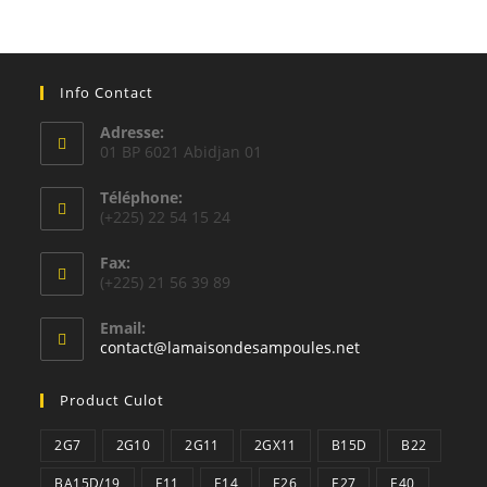
Info Contact
Adresse:
01 BP 6021 Abidjan 01
Téléphone:
(+225) 22 54 15 24
Fax:
(+225) 21 56 39 89
Email:
S’ouvre
contact@lamaisondesampoules.net
dans
votre
Product Culot
application
2G7
2G10
2G11
2GX11
B15D
B22
BA15D/19
E11
E14
E26
E27
E40