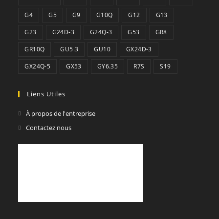
G4
G5
G9
G10Q
G12
G13
G23
G24D-3
G24Q-3
G53
GR8
GR10Q
GU5.3
GU10
GX24D-3
GX24Q-5
GX53
GY6.35
R7S
S19
Liens Utiles
À propos de l'entreprise
Contactez nous