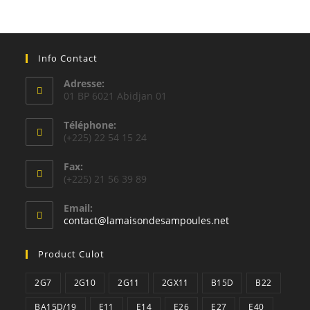
Info Contact
Adresse:
01 BP 6021 Abidjan 01
Téléphone:
(+225) 22 54 15 24
Fax:
(+225) 21 56 39 89
Email:
S’ouvre
contact@lamaisondesampoules.net
dans
votre
Product Culot
application
2G7
2G10
2G11
2GX11
B15D
B22
BA15D/19
E11
E14
E26
E27
E40