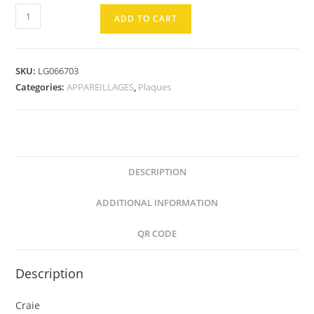
PLAQUE
ADD TO CART
3P
Craie
quantity
SKU:
LG066703
Categories:
APPAREILLAGES
,
Plaques
DESCRIPTION
ADDITIONAL INFORMATION
QR CODE
Description
Craie