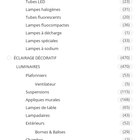
Tubes LED
(23)
Lampes halogènes
(31)
Tubes fluorescents
(20)
Lampes fluocompactes
(36)
Lampes à décharge
(1)
Lampes spéciales
(33)
Lampes à sodium
(1)
ÉCLAIRAGE DÉCORATIF
(470)
LUMINAIRES
(470)
Plafonniers
(53)
Ventilateur
(5)
Suspensions
(115)
Appliques murales
(168)
Lampes de table
(65)
Lampadaires
(43)
Extérieurs
(52)
Bornes & Balises
(29)
Chambre
(2)