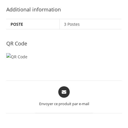
Additional information
POSTE
3 Postes
QR Code
Opens
in
a
Envoyer ce produit par e-mail
new
window