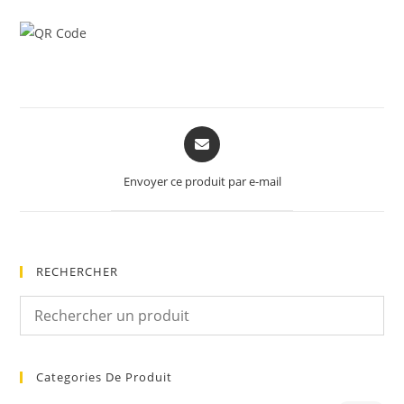
Opens
in
a
Envoyer ce produit par e-mail
new
window
RECHERCHER
Categories De Produit