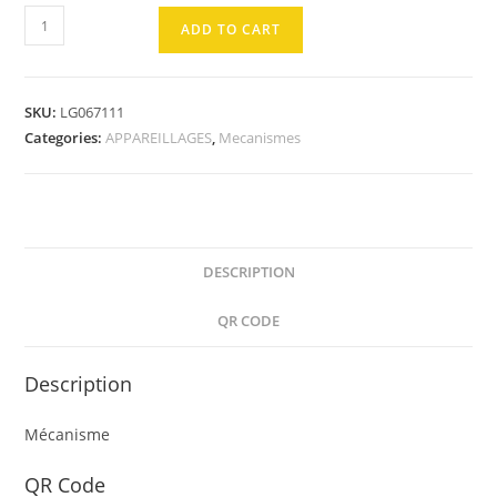
MECANISME
ADD TO CART
Prise
2P+T
quantity
SKU:
LG067111
Categories:
APPAREILLAGES
,
Mecanismes
DESCRIPTION
QR CODE
Description
Mécanisme
QR Code