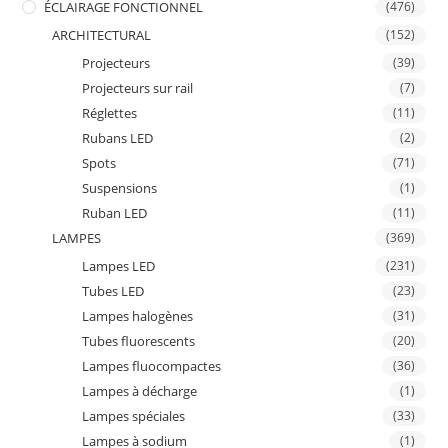
ÉCLAIRAGE FONCTIONNEL
(476)
ARCHITECTURAL
(152)
Projecteurs
(39)
Projecteurs sur rail
(7)
Réglettes
(11)
Rubans LED
(2)
Spots
(71)
Suspensions
(1)
Ruban LED
(11)
LAMPES
(369)
Lampes LED
(231)
Tubes LED
(23)
Lampes halogènes
(31)
Tubes fluorescents
(20)
Lampes fluocompactes
(36)
Lampes à décharge
(1)
Lampes spéciales
(33)
Lampes à sodium
(1)