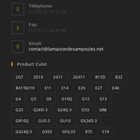
Téléphone:
(+225) 22 54 15 24
Fax:
(+225) 21 56 39 89
Email:
S’ouvre
contact@lamaisondesampoules.net
dans
votre
Product Culot
application
2G7
2G10
2G11
2GX11
B15D
B22
BA15D/19
E11
E14
E26
E27
E40
G4
G5
G9
G10Q
G12
G13
G23
G24D-3
G24Q-3
G53
GR8
GR10Q
GU5.3
GU10
GX24D-3
GX24Q-5
GX53
GY6.35
R7S
S19