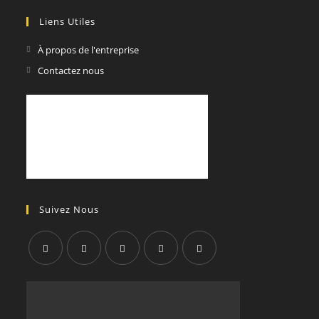
Liens Utiles
À propos de l'entreprise
Contactez nous
Suivez Nous
S’ouvre
S’ouvre
S’ouvre
S’ouvre
S’ouvre
dans
dans
dans
dans
dans
un
un
un
un
un