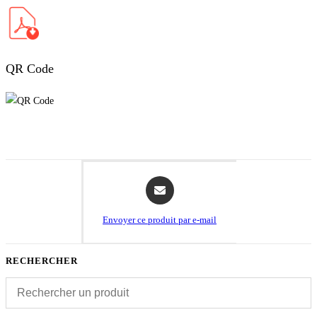
QR Code
Opens
in
a
Envoyer ce produit par e-mail
new
window
RECHERCHER