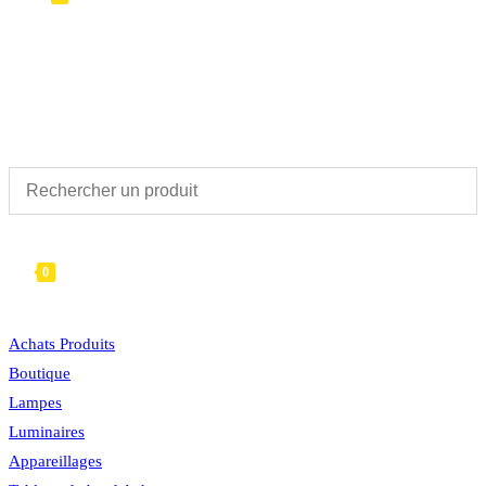
TOGGLE
WEBSITE
0
MENU
FERMER
SEARCH
Achats Produits
Boutique
Lampes
Luminaires
Appareillages