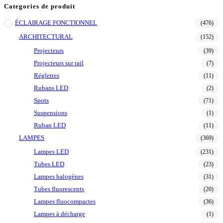
Categories de produit
ÉCLAIRAGE FONCTIONNEL
(476)
ARCHITECTURAL
(152)
Projecteurs
(39)
Projecteurs sur rail
(7)
Réglettes
(11)
Rubans LED
(2)
Spots
(71)
Suspensions
(1)
Ruban LED
(11)
LAMPES
(369)
Lampes LED
(231)
Tubes LED
(23)
Lampes halogènes
(31)
Tubes fluorescents
(20)
Lampes fluocompactes
(36)
Lampes à décharge
(1)