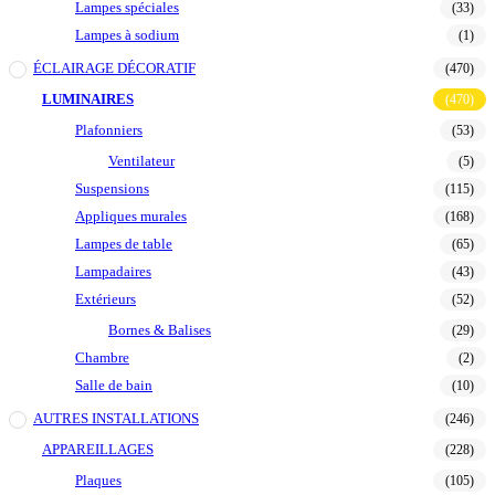
Lampes spéciales
(33)
Lampes à sodium
(1)
ÉCLAIRAGE DÉCORATIF
(470)
LUMINAIRES
(470)
Plafonniers
(53)
Ventilateur
(5)
Suspensions
(115)
Appliques murales
(168)
Lampes de table
(65)
Lampadaires
(43)
Extérieurs
(52)
Bornes & Balises
(29)
Chambre
(2)
Salle de bain
(10)
AUTRES INSTALLATIONS
(246)
APPAREILLAGES
(228)
Plaques
(105)