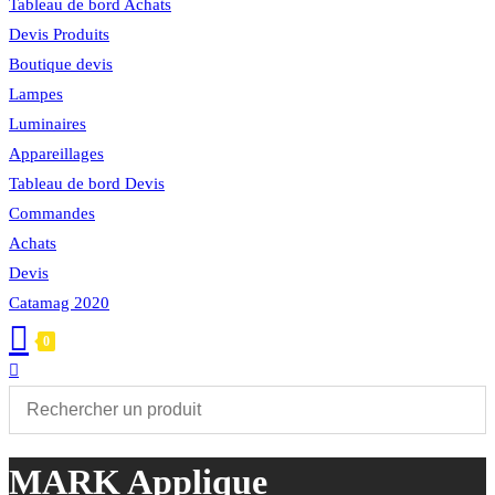
Tableau de bord Achats
Devis Produits
Boutique devis
Lampes
Luminaires
Appareillages
Tableau de bord Devis
Commandes
Achats
Devis
Catamag 2020
0
Toggle
website
search
MARK Applique