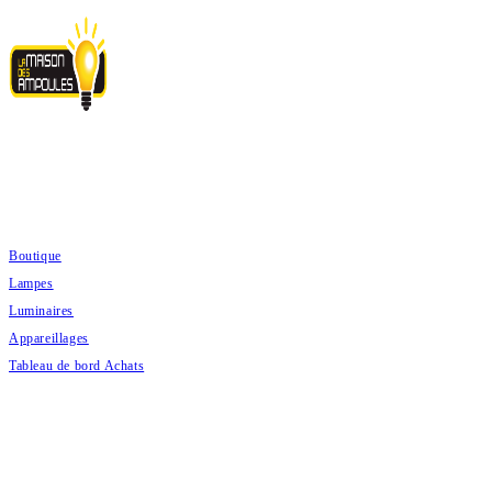
Skip
to
content
ACHATS PRODUITS
Boutique
Lampes
Luminaires
Appareillages
Tableau de bord Achats
DEVIS PRODUITS