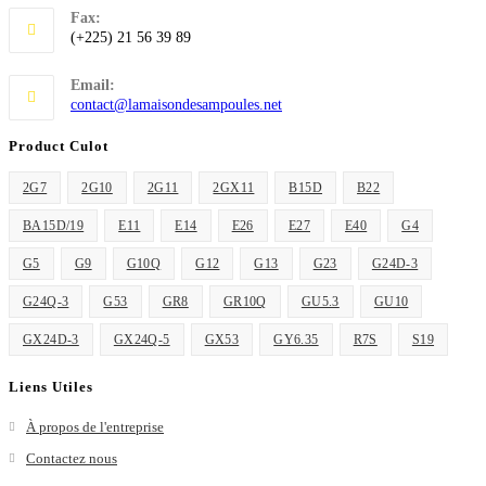
Fax:
(+225) 21 56 39 89
Email:
S’ouvre
contact@lamaisondesampoules.net
dans
votre
Product Culot
application
2G7
2G10
2G11
2GX11
B15D
B22
BA15D/19
E11
E14
E26
E27
E40
G4
G5
G9
G10Q
G12
G13
G23
G24D-3
G24Q-3
G53
GR8
GR10Q
GU5.3
GU10
GX24D-3
GX24Q-5
GX53
GY6.35
R7S
S19
Liens Utiles
À propos de l'entreprise
Contactez nous