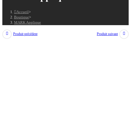
Accueil
>
Boutique
>
MARK Applique
Produit précédent
Produit suivant