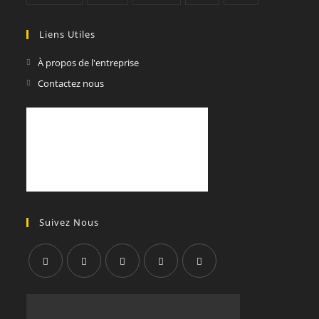
Liens Utiles
À propos de l'entreprise
Contactez nous
Suivez Nous
S’ouvre
S’ouvre
S’ouvre
S’ouvre
S’ouvre
dans
dans
dans
dans
dans