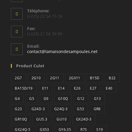
Téléphone:
(+225) 22 54 15 24
Fax:
(+225) 21 56 39 89
Email:
S’ouvre
contact@lamaisondesampoules.net
dans
votre
Product Culot
application
2G7
2G10
2G11
2GX11
B15D
B22
BA15D/19
E11
E14
E26
E27
E40
G4
G5
G9
G10Q
G12
G13
G23
G24D-3
G24Q-3
G53
GR8
GR10Q
GU5.3
GU10
GX24D-3
GX24Q-5
GX53
GY6.35
R7S
S19