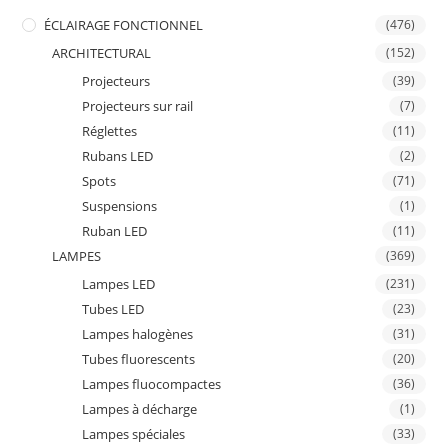
ÉCLAIRAGE FONCTIONNEL
(476)
ARCHITECTURAL
(152)
Projecteurs
(39)
Projecteurs sur rail
(7)
Réglettes
(11)
Rubans LED
(2)
Spots
(71)
Suspensions
(1)
Ruban LED
(11)
LAMPES
(369)
Lampes LED
(231)
Tubes LED
(23)
Lampes halogènes
(31)
Tubes fluorescents
(20)
Lampes fluocompactes
(36)
Lampes à décharge
(1)
Lampes spéciales
(33)