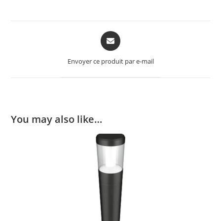
Opens
in
a
Envoyer ce produit par e-mail
new
window
You may also like…