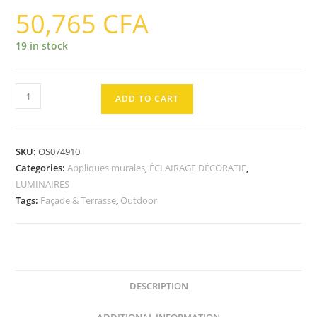
50,765
CFA
19 in stock
SURFACE
ADD TO CART
ROUND
Applique
13W
SKU:
OS074910
3000K
Categories:
Appliques murales
,
ÉCLAIRAGE DÉCORATIF
,
IP54
LUMINAIRES
Blanc
Tags:
Façade & Terrasse
,
Outdoor
quantity
DESCRIPTION