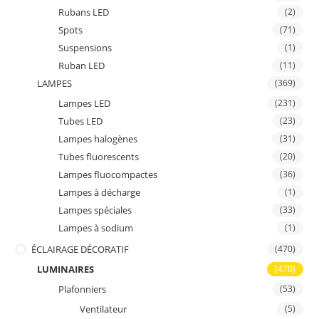
Rubans LED
(2)
Spots
(71)
Suspensions
(1)
Ruban LED
(11)
LAMPES
(369)
Lampes LED
(231)
Tubes LED
(23)
Lampes halogènes
(31)
Tubes fluorescents
(20)
Lampes fluocompactes
(36)
Lampes à décharge
(1)
Lampes spéciales
(33)
Lampes à sodium
(1)
ÉCLAIRAGE DÉCORATIF
(470)
LUMINAIRES
(470)
Plafonniers
(53)
Ventilateur
(5)