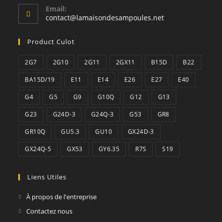
Email:
S’ouvre
contact@lamaisondesampoules.net
dans
votre
Product Culot
application
2G7
2G10
2G11
2GX11
B15D
B22
BA15D/19
E11
E14
E26
E27
E40
G4
G5
G9
G10Q
G12
G13
G23
G24D-3
G24Q-3
G53
GR8
GR10Q
GU5.3
GU10
GX24D-3
GX24Q-5
GX53
GY6.35
R7S
S19
Liens Utiles
À propos de l'entreprise
Contactez nous