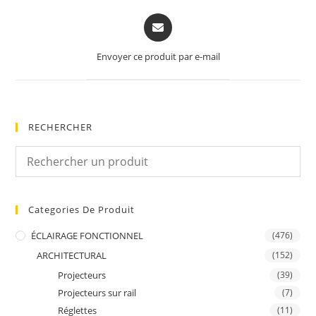
Opens
in
a
Envoyer ce produit par e-mail
new
window
RECHERCHER
Categories De Produit
ÉCLAIRAGE FONCTIONNEL
(476)
ARCHITECTURAL
(152)
Projecteurs
(39)
Projecteurs sur rail
(7)
Réglettes
(11)