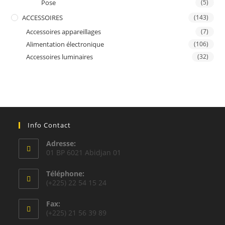
Pose
(5)
ACCESSOIRES
(143)
Accessoires appareillages
(7)
Alimentation électronique
(106)
Accessoires luminaires
(32)
Info Contact
Adresse:
01 BP 6021 Abidjan 01
Téléphone:
(+225) 22 54 15 24
Fax:
(+225) 21 56 39 89