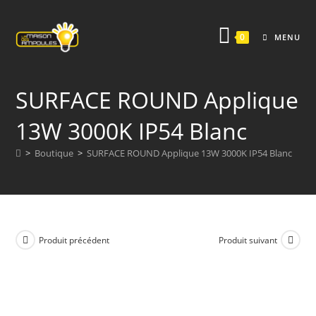
Skip
to
0
MENU
content
SURFACE ROUND Applique
13W 3000K IP54 Blanc
>
Boutique
>
SURFACE ROUND Applique 13W 3000K IP54 Blanc
Produit précédent
Produit suivant