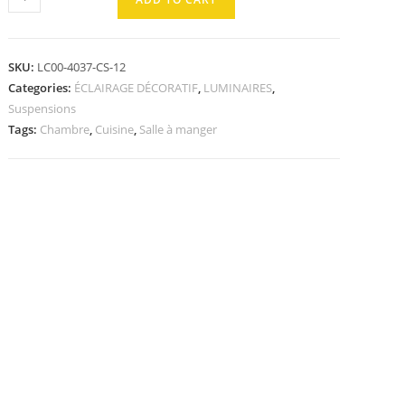
Suspension
quantity
SKU:
LC00-4037-CS-12
Categories:
ÉCLAIRAGE DÉCORATIF
,
LUMINAIRES
,
Suspensions
Tags:
Chambre
,
Cuisine
,
Salle à manger