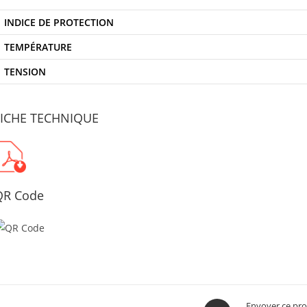
INDICE DE PROTECTION
TEMPÉRATURE
TENSION
FICHE TECHNIQUE
QR Code
Opens
Envoyer ce pro