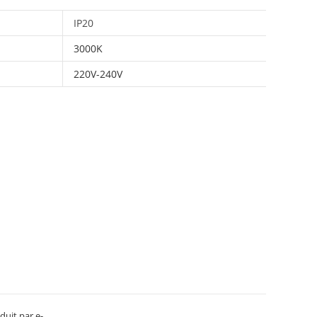
IP20
3000K
220V-240V
duit par e-