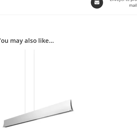
mail
in
a
new
window
You may also like…