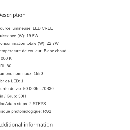
escription
ource lumineuse: LED CREE
uissance (W): 19.5W
onsommation totale (W): 22,7W
empérature de couleur: Blanc chaud –
 000 K
RI: 80
umens nominaux: 1550
br de LED: 1
urée de vie: 50.000h L70B30
in / Grup: 30H
acAdam steps: 2 STEPS
isque photobiologique: RG1
dditional information