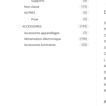
Supports
(9)
Non classé
(13)
D
AUTRES
(5)
Pose
(5)
S
ACCESSOIRES
(143)
P
Accessoires appareillages
(7)
C
Alimentation électronique
(106)
T
Accessoires luminaires
(32)
3
C
L
N
D
B
M
R
A