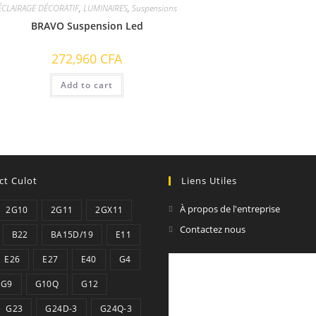
ÉCLAIRAGE DÉCORATIF
,
LUMINAIRES
,
Suspensions
BRAVO Suspension Led
272,960
CFA
Add to cart
ct Culot
Liens Utiles
À propos de l'entreprise
2G10
2G11
2GX11
Contactez nous
B22
BA15D/19
E11
E26
E27
E40
G4
G9
G10Q
G12
G23
G24D-3
G24Q-3