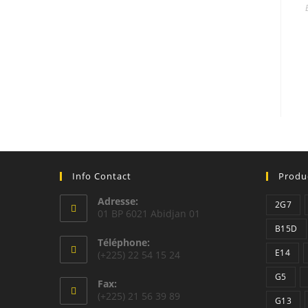
Info Contact
Produ
Adresse:
2G7
01 BP 6021 Abidjan 01
B15D
Téléphone:
E14
(+225) 22 54 15 24
G5
Fax:
(+225) 21 56 39 89
G13