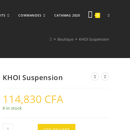
TOGGLE
0
ITS
COMMANDES
CATAMAG 2020
>
Boutique
>
KHOI Suspension
WEBSITE
KHOI Suspension
SEARCH
114,830
CFA
8 in stock
KHOI
ADD TO CART