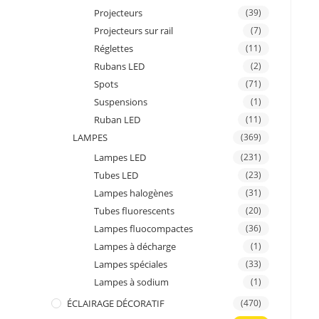
Projecteurs
(39)
Projecteurs sur rail
(7)
Réglettes
(11)
Rubans LED
(2)
Spots
(71)
Suspensions
(1)
Ruban LED
(11)
LAMPES
(369)
Lampes LED
(231)
Tubes LED
(23)
Lampes halogènes
(31)
Tubes fluorescents
(20)
Lampes fluocompactes
(36)
Lampes à décharge
(1)
Lampes spéciales
(33)
Lampes à sodium
(1)
ÉCLAIRAGE DÉCORATIF
(470)