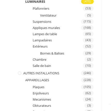
LUMINAIRES
(470)
Plafonniers
(53)
Ventilateur
(5)
Suspensions
(115)
Appliques murales
(168)
Lampes de table
(65)
Lampadaires
(43)
Extérieurs
(52)
Bornes & Balises
(29)
Chambre
(2)
Salle de bain
(10)
AUTRES INSTALLATIONS
(246)
APPAREILLAGES
(228)
Plaques
(105)
Enjoliveurs
(62)
Mecanismes
(24)
Obturateurs
(3)