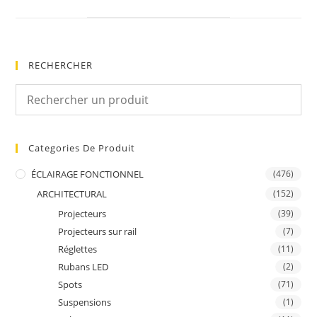
new
window
RECHERCHER
Categories De Produit
ÉCLAIRAGE FONCTIONNEL
(476)
ARCHITECTURAL
(152)
Projecteurs
(39)
Projecteurs sur rail
(7)
Réglettes
(11)
Rubans LED
(2)
Spots
(71)
Suspensions
(1)