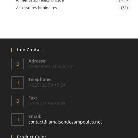
Alimentation électronique
Accessoires luminaires
(32)
Info Contact
Adresse:
01 BP 6021 Abidjan 01
Téléphone:
(+225) 22 54 15 24
Fax:
(+225) 21 56 39 89
Email:
S’ouvre
contact@lamaisondesampoules.net
dans
votre
Product Culot