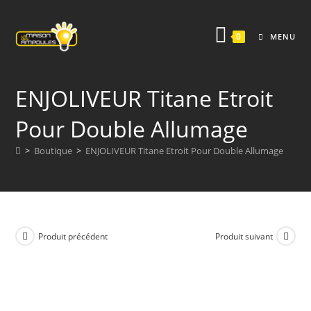
Skip
to
0
MENU
content
ENJOLIVEUR Titane Etroit
Pour Double Allumage
>
Boutique
>
ENJOLIVEUR Titane Etroit Pour Double Allumage
Produit précédent
Produit suivant