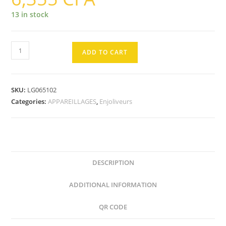
13 in stock
ENJOLIVEUR
ADD TO CART
Titane
Etroit
Pour
SKU:
LG065102
Double
Categories:
APPAREILLAGES
,
Enjoliveurs
Allumage
quantity
DESCRIPTION
ADDITIONAL INFORMATION
QR CODE