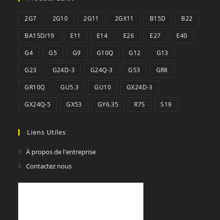
application
2G7
2G10
2G11
2GX11
B15D
B22
BA15D/19
E11
E14
E26
E27
E40
G4
G5
G9
G10Q
G12
G13
G23
G24D-3
G24Q-3
G53
GR8
GR10Q
GU5.3
GU10
GX24D-3
GX24Q-5
GX53
GY6.35
R7S
S19
Liens Utiles
À propos de l'entreprise
Contactez nous