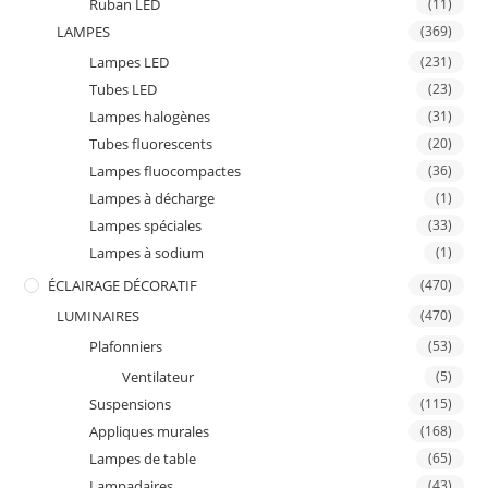
Ruban LED
(11)
LAMPES
(369)
Lampes LED
(231)
Tubes LED
(23)
Lampes halogènes
(31)
Tubes fluorescents
(20)
Lampes fluocompactes
(36)
Lampes à décharge
(1)
Lampes spéciales
(33)
Lampes à sodium
(1)
ÉCLAIRAGE DÉCORATIF
(470)
LUMINAIRES
(470)
Plafonniers
(53)
Ventilateur
(5)
Suspensions
(115)
Appliques murales
(168)
Lampes de table
(65)
Lampadaires
(43)