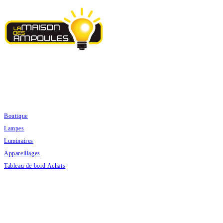
Skip
to
content
ACHATS PRODUITS
Boutique
Lampes
Luminaires
Appareillages
Tableau de bord Achats
DEVIS PRODUITS