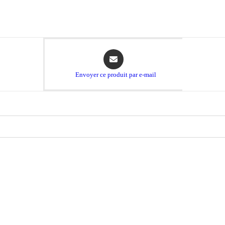
Opens
in
a
Envoyer ce produit par e-mail
new
window