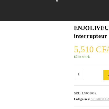
ENJOLIVEUR 
interrupteur
5,510
CF
62 in stock
ENJOLIVEUR
Blanc
Large
Pour
SKU:
LG068002
Double
Categories:
APPAREILL
interrupteur