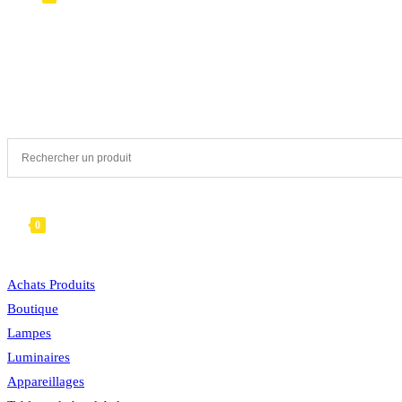
TOGGLE
WEBSITE
0
MENU
FERMER
SEARCH
Achats Produits
Boutique
Lampes
Luminaires
Appareillages