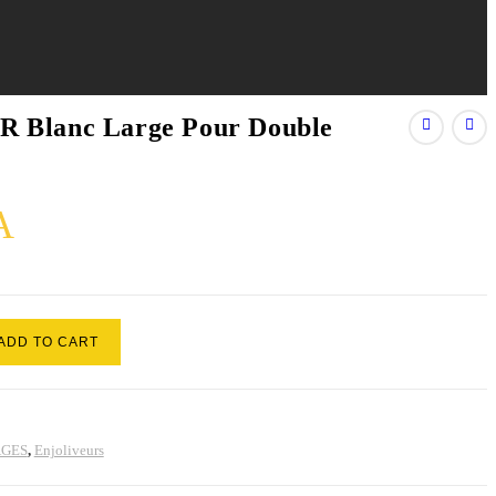
Blanc Large Pour Double
A
ADD TO CART
AGES
,
Enjoliveurs