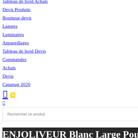
Tableau de bord Achats
Devis Produits
Boutique devis
Lampes
Luminaires
Appareillages
Tableau de bord Devis
Commandes
Achats
Devis
Catamag 2020
0
Toggle
website
search
ENJOLIVEUR Blanc Large Pour