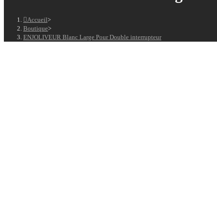
Accueil
>
Boutique
>
ENJOLIVEUR Blanc Large Pour Double interrupteur