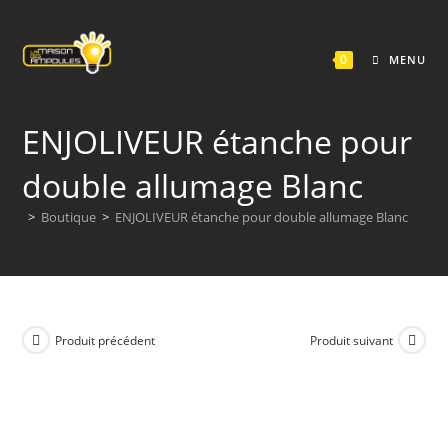
Skip
to
0
content
MENU
ENJOLIVEUR étanche pour
double allumage Blanc
>
Boutique
>
ENJOLIVEUR étanche pour double allumage Blanc
Produit précédent
Produit suivant