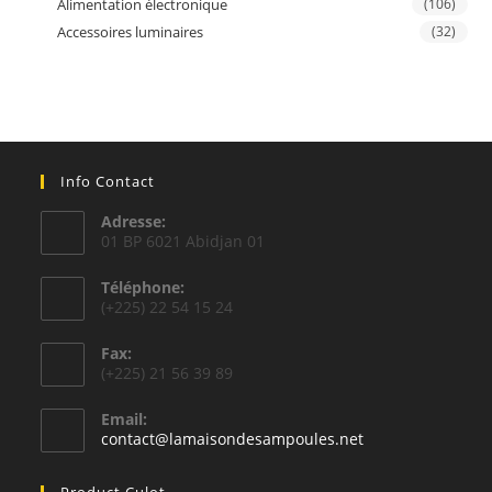
Alimentation électronique
(106)
Accessoires luminaires
(32)
Info Contact
Adresse:
01 BP 6021 Abidjan 01
Téléphone:
(+225) 22 54 15 24
Fax:
(+225) 21 56 39 89
Email:
S’ouvre
contact@lamaisondesampoules.net
dans
votre
Product Culot