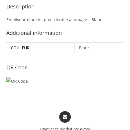
Description
Enjoliveur étanche pour double allumage – Blanc
Additional information
COULEUR
Blanc
QR Code
Opens
in
a
Envoyer ce produit par e-mail