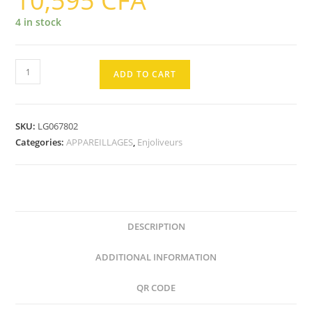
10,595
CFA
4 in stock
ENJOLIVEUR
ADD TO CART
étanche
pour
double
SKU:
LG067802
allumage
Categories:
APPAREILLAGES
,
Enjoliveurs
Blanc
quantity
DESCRIPTION
ADDITIONAL INFORMATION
QR CODE