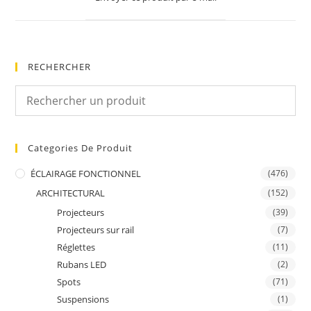
new
window
RECHERCHER
Categories De Produit
ÉCLAIRAGE FONCTIONNEL
(476)
ARCHITECTURAL
(152)
Projecteurs
(39)
Projecteurs sur rail
(7)
Réglettes
(11)
Rubans LED
(2)
Spots
(71)
Suspensions
(1)