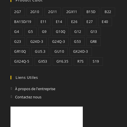
application
2G7
2G10
2G11
2GX11
B15D
B22
BA15D/19
E11
E14
E26
E27
E40
G4
G5
G9
G10Q
G12
G13
G23
G24D-3
G24Q-3
G53
GR8
GR10Q
GU5.3
GU10
GX24D-3
GX24Q-5
GX53
GY6.35
R7S
S19
Liens Utiles
À propos de l'entreprise
Contactez nous