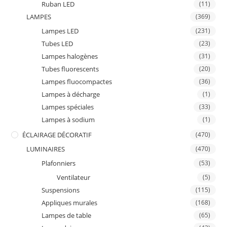
Ruban LED
(11)
LAMPES
(369)
Lampes LED
(231)
Tubes LED
(23)
Lampes halogènes
(31)
Tubes fluorescents
(20)
Lampes fluocompactes
(36)
Lampes à décharge
(1)
Lampes spéciales
(33)
Lampes à sodium
(1)
ÉCLAIRAGE DÉCORATIF
(470)
LUMINAIRES
(470)
Plafonniers
(53)
Ventilateur
(5)
Suspensions
(115)
Appliques murales
(168)
Lampes de table
(65)