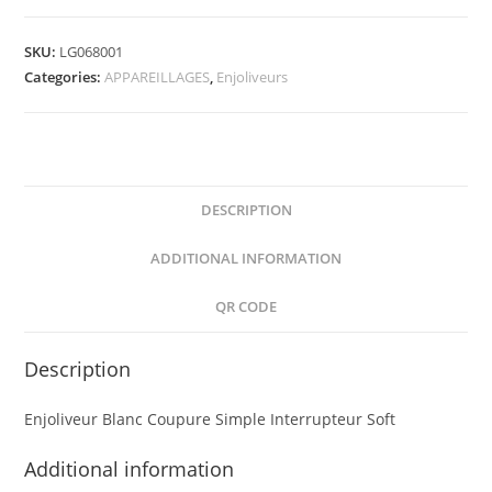
Large
Pour
SKU:
LG068001
Interrupteur
Categories:
APPAREILLAGES
,
Enjoliveurs
ou
Poussoir
quantity
DESCRIPTION
ADDITIONAL INFORMATION
QR CODE
Description
Enjoliveur Blanc Coupure Simple Interrupteur Soft
Additional information