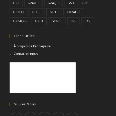
G23
G24D-3
G24Q-3
G53
GR8
GR10Q
GU5.3
GU10
GX24D-3
GX24Q-5
GX53
GY6.35
R7S
S19
Liens Utiles
À propos de l'entreprise
Contactez nous
Suivez Nous