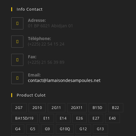
Info Contact
Adresse:
01 BP 6021 Abidjan 01
Téléphone:
(+225) 22 54 15 24
Fax:
(+225) 21 56 39 89
Email:
S’ouvre
contact@lamaisondesampoules.net
dans
votre
Product Culot
application
2G7
2G10
2G11
2GX11
B15D
B22
BA15D/19
E11
E14
E26
E27
E40
G4
G5
G9
G10Q
G12
G13