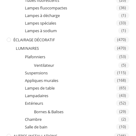
Tubes fluorescents
(20)
Lampes fluocompactes
(36)
Lampes à décharge
(1)
Lampes spéciales
(33)
Lampes à sodium
(1)
ÉCLAIRAGE DÉCORATIF
(470)
LUMINAIRES
(470)
Plafonniers
(53)
Ventilateur
(5)
Suspensions
(115)
Appliques murales
(168)
Lampes de table
(65)
Lampadaires
(43)
Extérieurs
(52)
Bornes & Balises
(29)
Chambre
(2)
Salle de bain
(10)
(246)