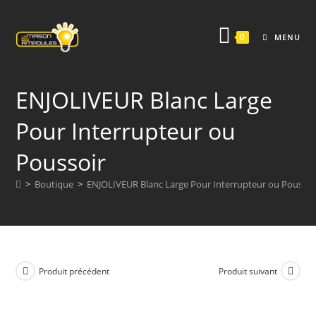
Skip
to
0
MENU
content
ENJOLIVEUR Blanc Large
Pour Interrupteur ou
Poussoir
>
Boutique
>
ENJOLIVEUR Blanc Large Pour Interrupteur ou Poussoi
Produit précédent
Produit suivant