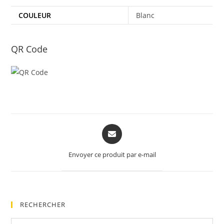
COULEUR
Blanc
QR Code
Opens
in
a
Envoyer ce produit par e-mail
new
window
RECHERCHER