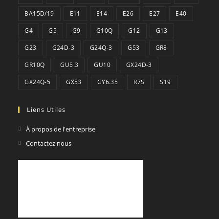
BA15D/19
E11
E14
E26
E27
E40
G4
G5
G9
G10Q
G12
G13
G23
G24D-3
G24Q-3
G53
GR8
GR10Q
GU5.3
GU10
GX24D-3
GX24Q-5
GX53
GY6.35
R7S
S19
Liens Utiles
À propos de l'entreprise
Contactez nous