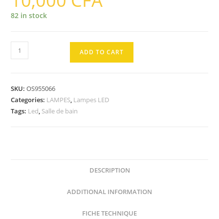
10,000
CFA
82 in stock
AMPOULE
ADD TO CART
Led
S19
LINE
SKU:
OS955066
9W
Categories:
LAMPES
,
Lampes LED
2700K
Tags:
Led
,
Salle de bain
quantity
DESCRIPTION
ADDITIONAL INFORMATION
FICHE TECHNIQUE