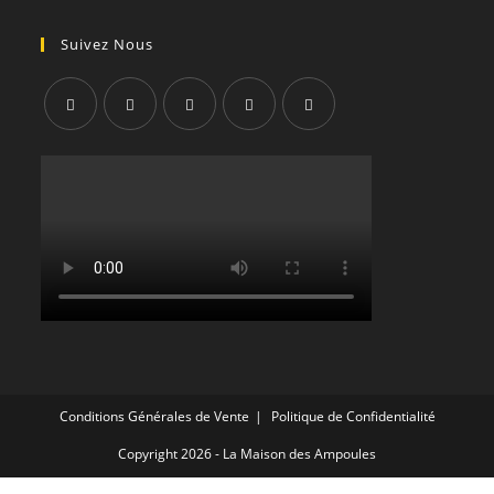
Suivez Nous
S’ouvre
S’ouvre
S’ouvre
S’ouvre
S’ouvre
dans
dans
dans
dans
dans
un
un
un
un
un
nouvel
nouvel
nouvel
nouvel
nouvel
onglet
onglet
onglet
onglet
onglet
Conditions Générales de Vente
Politique de Confidentialité
Copyright 2026 - La Maison des Ampoules