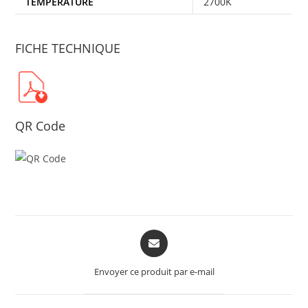
TEMPÉRATURE
2700K
FICHE TECHNIQUE
QR Code
Opens
in
a
Envoyer ce produit par e-mail
new
window