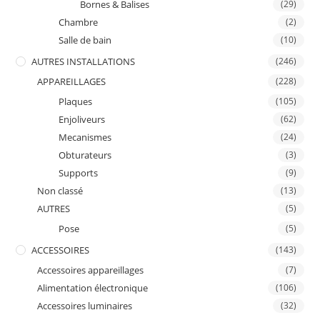
Bornes & Balises
(29)
Chambre
(2)
Salle de bain
(10)
AUTRES INSTALLATIONS
(246)
APPAREILLAGES
(228)
Plaques
(105)
Enjoliveurs
(62)
Mecanismes
(24)
Obturateurs
(3)
Supports
(9)
Non classé
(13)
AUTRES
(5)
Pose
(5)
ACCESSOIRES
(143)
Accessoires appareillages
(7)
Alimentation électronique
(106)
Accessoires luminaires
(32)