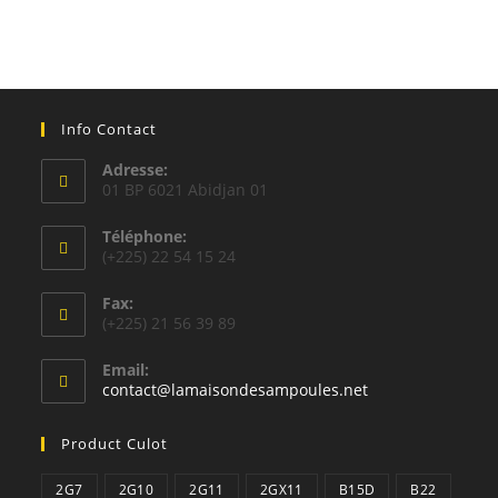
Info Contact
Adresse:
01 BP 6021 Abidjan 01
Téléphone:
(+225) 22 54 15 24
Fax:
(+225) 21 56 39 89
Email:
S’ouvre
contact@lamaisondesampoules.net
dans
votre
Product Culot
application
2G7
2G10
2G11
2GX11
B15D
B22