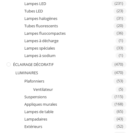
Lampes LED
(231)
Tubes LED
(23)
Lampes halogènes
(31)
Tubes fluorescents
(20)
Lampes fluocompactes
(36)
Lampes à décharge
(1)
Lampes spéciales
(33)
Lampes à sodium
(1)
ÉCLAIRAGE DÉCORATIF
(470)
LUMINAIRES
(470)
Plafonniers
(53)
Ventilateur
(5)
Suspensions
(115)
Appliques murales
(168)
Lampes de table
(65)
Lampadaires
(43)
Extérieurs
(52)