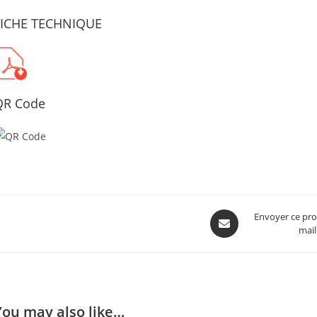
FICHE TECHNIQUE
QR Code
Opens
Envoyer ce pro
mail
in
a
new
window
You may also like…