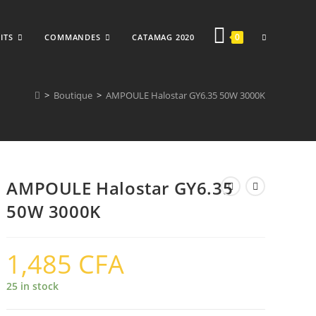
TOGGLE
0
ITS
COMMANDES
CATAMAG 2020
>
Boutique
>
AMPOULE Halostar GY6.35 50W 3000K
WEBSITE
AMPOULE Halostar GY6.35
SEARCH
50W 3000K
1,485
CFA
25 in stock