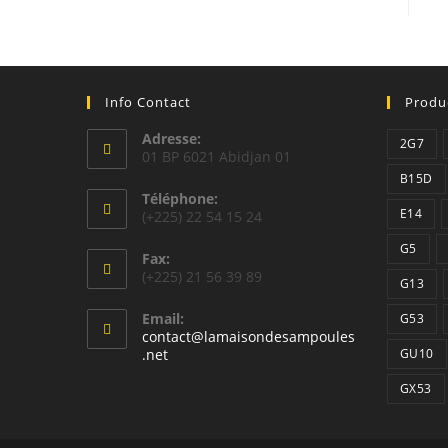
Info Contact
Produ
Adresse:
2G7
01 BP 6021 Abidjan 01
B15D
Téléphone:
E14
(+225) 22 54 15 24
G5
Fax:
(+225) 21 56 39 89
G13
Email:
G53
contact@lamaisondesampoules
S’ouvre
.net
GU10
dans
votre
GX53
application