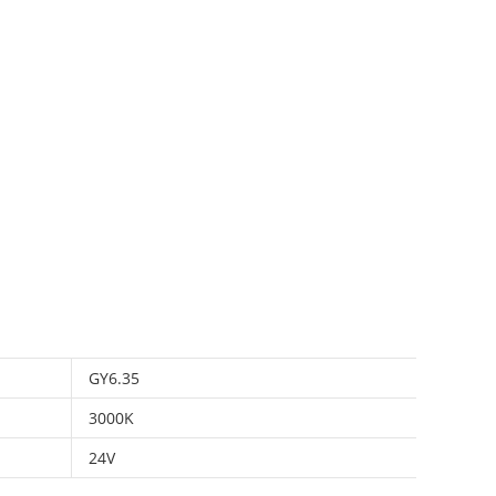
GY6.35
3000K
24V