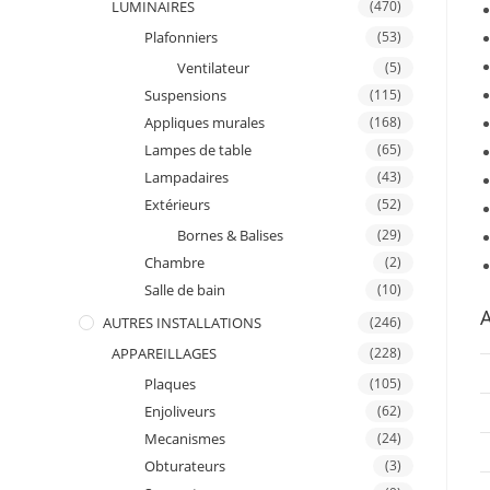
LUMINAIRES
(470)
Plafonniers
(53)
Ventilateur
(5)
Suspensions
(115)
Appliques murales
(168)
Lampes de table
(65)
Lampadaires
(43)
Extérieurs
(52)
Bornes & Balises
(29)
Chambre
(2)
Salle de bain
(10)
A
AUTRES INSTALLATIONS
(246)
APPAREILLAGES
(228)
Plaques
(105)
Enjoliveurs
(62)
Mecanismes
(24)
Obturateurs
(3)