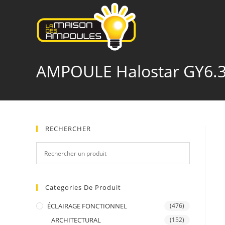
Skip
to
content
AMPOULE Halostar GY6.
RECHERCHER
Categories De Produit
ÉCLAIRAGE FONCTIONNEL
(476)
ARCHITECTURAL
(152)