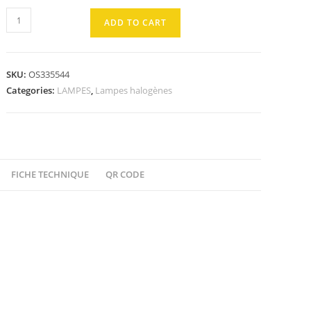
AMPOULE
ADD TO CART
Halostar
GY6.35
50W
SKU:
OS335544
3000K
Categories:
LAMPES
,
Lampes halogènes
quantity
FICHE TECHNIQUE
QR CODE