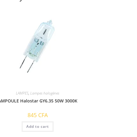
LAMPES
,
Lampes halogènes
AMPOULE Halostar GY6.35 50W 3000K
845
CFA
Add to cart