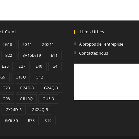
ct Culot
Liens Utiles
À propos de l'entreprise
2G10
2G11
2GX11
Contactez nous
B22
BA15D/19
E11
E26
E27
E40
G4
G9
G10Q
G12
G23
G24D-3
G24Q-3
GR8
GR10Q
GU5.3
GX24D-3
GX24Q-5
GY6.35
R7S
S19