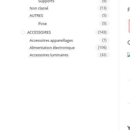
Supports
(9)
Non classé
(13)
AUTRES
(5)
Pose
(5)
ACCESSOIRES
(143)
Accessoires appareillages
(7)
Alimentation électronique
(106)
Accessoires luminaires
(32)