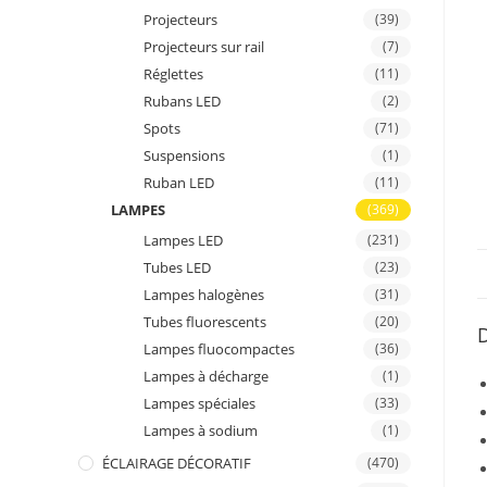
Projecteurs
(39)
Projecteurs sur rail
(7)
Réglettes
(11)
Rubans LED
(2)
Spots
(71)
Suspensions
(1)
Ruban LED
(11)
LAMPES
(369)
Lampes LED
(231)
Tubes LED
(23)
Lampes halogènes
(31)
Tubes fluorescents
(20)
D
Lampes fluocompactes
(36)
Lampes à décharge
(1)
Lampes spéciales
(33)
Lampes à sodium
(1)
ÉCLAIRAGE DÉCORATIF
(470)