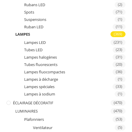
Rubans LED
(2)
Spots
(71)
Suspensions
(1)
Ruban LED
(11)
LAMPES
(369)
Lampes LED
(231)
Tubes LED
(23)
Lampes halogènes
(31)
Tubes fluorescents
(20)
Lampes fluocompactes
(36)
Lampes à décharge
(1)
Lampes spéciales
(33)
Lampes à sodium
(1)
ÉCLAIRAGE DÉCORATIF
(470)
LUMINAIRES
(470)
Plafonniers
(53)
Ventilateur
(5)