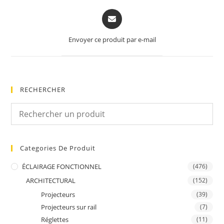
Opens
in
a
Envoyer ce produit par e-mail
new
window
RECHERCHER
Categories De Produit
ÉCLAIRAGE FONCTIONNEL
(476)
ARCHITECTURAL
(152)
Projecteurs
(39)
Projecteurs sur rail
(7)
Réglettes
(11)