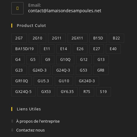
Email:
S’ouvre
contact@lamaisondesampoules.net
dans
votre
Product Culot
application
2G7
2G10
2G11
2GX11
B15D
B22
BA15D/19
E11
E14
E26
E27
E40
G4
G5
G9
G10Q
G12
G13
G23
G24D-3
G24Q-3
G53
GR8
GR10Q
GU5.3
GU10
GX24D-3
GX24Q-5
GX53
GY6.35
R7S
S19
Liens Utiles
À propos de l'entreprise
Contactez nous