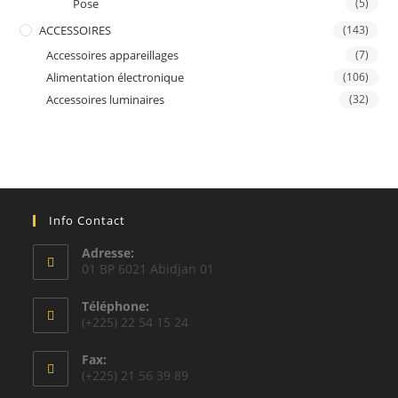
Pose
(5)
ACCESSOIRES
(143)
Accessoires appareillages
(7)
Alimentation électronique
(106)
Accessoires luminaires
(32)
Info Contact
Adresse:
01 BP 6021 Abidjan 01
Téléphone:
(+225) 22 54 15 24
Fax:
(+225) 21 56 39 89