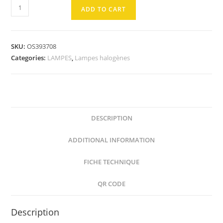
AMPOULE
ADD TO CART
Halolux
Ceram
B15D
SKU:
OS393708
60W
Categories:
LAMPES
,
Lampes halogènes
2800K
quantity
DESCRIPTION
ADDITIONAL INFORMATION
FICHE TECHNIQUE
QR CODE
Description