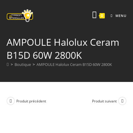
Skip
to
0
MENU
content
AMPOULE Halolux Ceram
B15D 60W 2800K
>
Boutique
>
AMPOULE Halolux Ceram B15D 60W 2800K
Produit précédent
Produit suivant