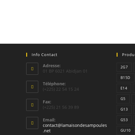
Info Contact
Produ
Adresse:
2G7
01 BP 6021 Abidjan 01
B15D
Téléphone:
E14
(+225) 22 54 15 24
G5
Fax:
(+225) 21 56 39 89
G13
Email:
G53
contact@lamaisondesampoules
S’ouvre
.net
GU10