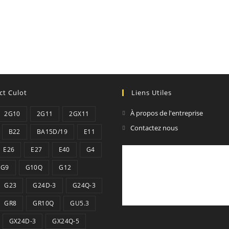
ct Culot
Liens Utiles
À propos de l'entreprise
2G10
2G11
2GX11
Contactez nous
B22
BA15D/19
E11
E26
E27
E40
G4
G9
G10Q
G12
G23
G24D-3
G24Q-3
GR8
GR10Q
GU5.3
GX24D-3
GX24Q-5