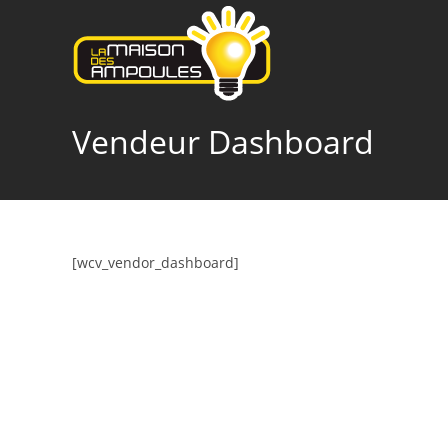
Skip
to
content
Vendeur Dashboard
[wcv_vendor_dashboard]