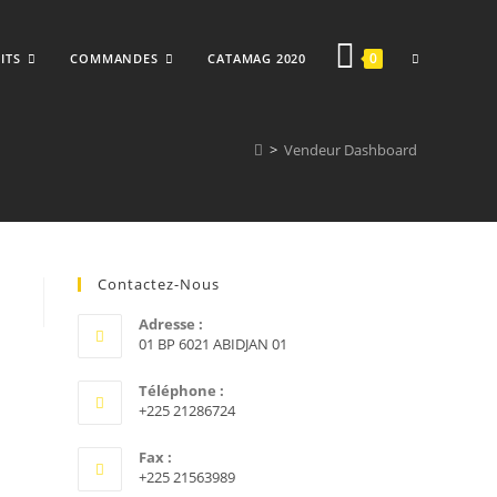
TOGGLE
0
ITS
COMMANDES
CATAMAG 2020
>
Vendeur Dashboard
WEBSITE
Contactez-Nous
SEARCH
Adresse :
01 BP 6021 ABIDJAN 01
Téléphone :
+225 21286724
Fax :
+225 21563989