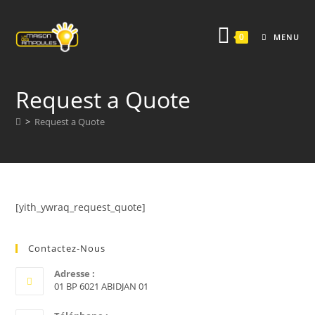
0
MENU
Request a Quote
>
Request a Quote
[yith_ywraq_request_quote]
Contactez-Nous
Adresse :
01 BP 6021 ABIDJAN 01