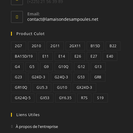
(+225) 21 56 39 89
Email:
contact@lamaisondesampoules.net
Product Culot
2G7
2G10
2G11
2GX11
B15D
B22
BA15D/19
E11
E14
E26
E27
E40
G4
G5
G9
G10Q
G12
G13
G23
G24D-3
G24Q-3
G53
GR8
GR10Q
GU5.3
GU10
GX24D-3
GX24Q-5
GX53
GY6.35
R7S
S19
Liens Utiles
À propos de l'entreprise