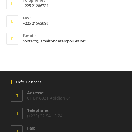
Téléphone :
+225 21286724
Fax :
+225 21563989
E-mail :
contact@lamaisondesampoules.net
Info Contact
Adresse:
01 BP 6021 Abidjan 01
Téléphone:
(+225) 22 54 15 24
Fax: