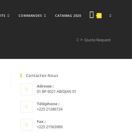
TOGGLE
0
ITS
COMMANDES
CATAMAG 2020
>
Quote Request
WEBSITE
Contactez-Nous
SEARCH
Adresse :
01 BP 6021 ABIDJAN 01
Téléphone :
+225 21286724
Fax :
+225 21563989