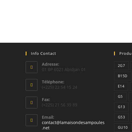
Info Contact
Produ
Adresse:
2G7
01 BP 6021 Abidjan 01
B15D
Téléphone:
E14
(+225) 22 54 15 24
G5
Fax:
(+225) 21 56 39 89
G13
Email:
G53
contact@lamaisondesampoules
S’ouvre
.net
GU10