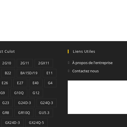
ct Culot
Liens Utiles
À propos de l'entreprise
2G10
2G11
2GX11
Contactez nous
B22
BA15D/19
E11
E26
E27
E40
G4
G9
G10Q
G12
G23
G24D-3
G24Q-3
GR8
GR10Q
GU5.3
GX24D-3
GX24Q-5