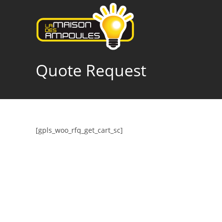
Skip
to
content
Quote Request
[gpls_woo_rfq_get_cart_sc]