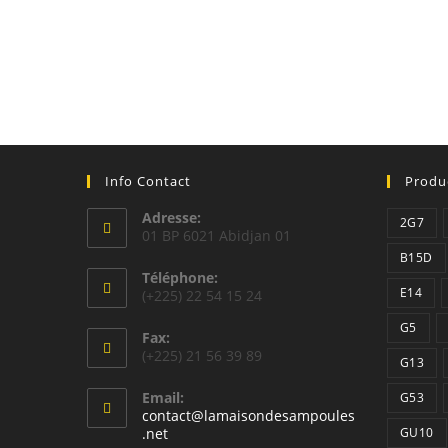
Info Contact
Produ
Adresse:
2G7
01 BP 6021 Abidjan 01
B15D
Téléphone:
E14
(+225) 22 54 15 24
G5
Fax:
(+225) 21 56 39 89
G13
Email:
G53
contact@lamaisondesampoules
S’ouvre
.net
GU10