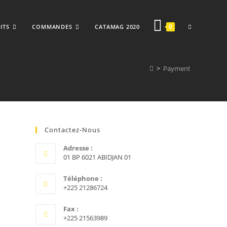
TOGGLE
0
ITS
COMMANDES
CATAMAG 2020
>
Payment
WEBSITE
Contactez-Nous
SEARCH
Adresse :
01 BP 6021 ABIDJAN 01
Téléphone :
+225 21286724
Fax :
+225 21563989