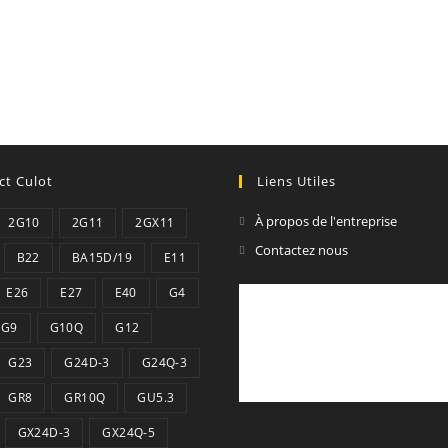
ct Culot
Liens Utiles
À propos de l'entreprise
2G10
2G11
2GX11
Contactez nous
B22
BA15D/19
E11
E26
E27
E40
G4
G9
G10Q
G12
G23
G24D-3
G24Q-3
GR8
GR10Q
GU5.3
GX24D-3
GX24Q-5