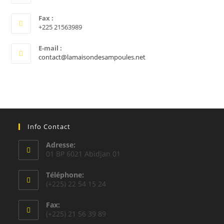
Fax :
+225 21563989
E-mail :
S’ouvre
contact@lamaisondesampoules.net
dans
votre
application
Info Contact
Adresse:
01 BP 6021 Abidjan 01
Téléphone:
(+225) 22 54 15 24
Fax:
(+225) 21 56 39 89