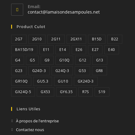
Email:
S’ouvre
contact@lamaisondesampoules.net
dans
votre
Product Culot
application
2G7
2G10
2G11
2GX11
B15D
B22
BA15D/19
E11
E14
E26
E27
E40
G4
G5
G9
G10Q
G12
G13
G23
G24D-3
G24Q-3
G53
GR8
GR10Q
GU5.3
GU10
GX24D-3
GX24Q-5
GX53
GY6.35
R7S
S19
Liens Utiles
À propos de l'entreprise
Contactez nous