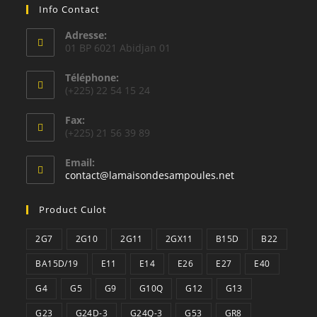
Info Contact
Adresse:
01 BP 6021 Abidjan 01
Téléphone:
(+225) 22 54 15 24
Fax:
(+225) 21 56 39 89
Email:
S’ouvre
contact@lamaisondesampoules.net
dans
votre
Product Culot
application
2G7
2G10
2G11
2GX11
B15D
B22
BA15D/19
E11
E14
E26
E27
E40
G4
G5
G9
G10Q
G12
G13
G23
G24D-3
G24Q-3
G53
GR8