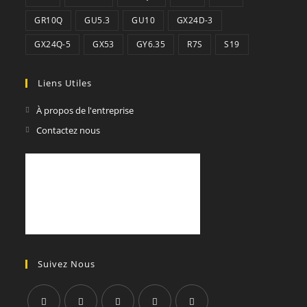
GR10Q
GU5.3
GU10
GX24D-3
GX24Q-5
GX53
GY6.35
R7S
S19
Liens Utiles
À propos de l'entreprise
Contactez nous
Suivez Nous