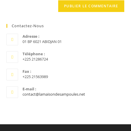
de
comment
votre
site
(facultatif)
Contactez-Nous
Adresse :
01 BP 6021 ABIDJAN 01
Téléphone :
+225 21286724
Fax :
+225 21563989
E-mail :
S’ouvre
contact@lamaisondesampoules.net
dans
votre
application