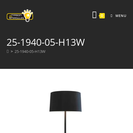
Skip
to
0
MENU
content
25-1940-05-H13W
>
25-1940-05-H13W