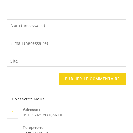
Enter
your
name
Enter
or
your
username
email
Saisir
to
address
l’URL
comment
to
de
comment
votre
site
(facultatif)
Contactez-Nous
Adresse :
01 BP 6021 ABIDJAN 01
Téléphone :
+225 21286724