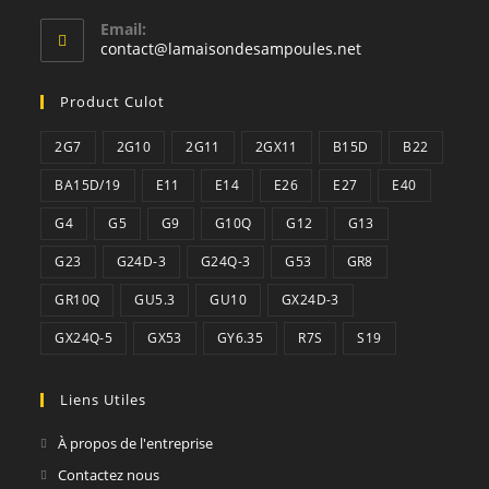
Email:
S’ouvre
contact@lamaisondesampoules.net
dans
votre
Product Culot
application
2G7
2G10
2G11
2GX11
B15D
B22
BA15D/19
E11
E14
E26
E27
E40
G4
G5
G9
G10Q
G12
G13
G23
G24D-3
G24Q-3
G53
GR8
GR10Q
GU5.3
GU10
GX24D-3
GX24Q-5
GX53
GY6.35
R7S
S19
Liens Utiles
À propos de l'entreprise
Contactez nous