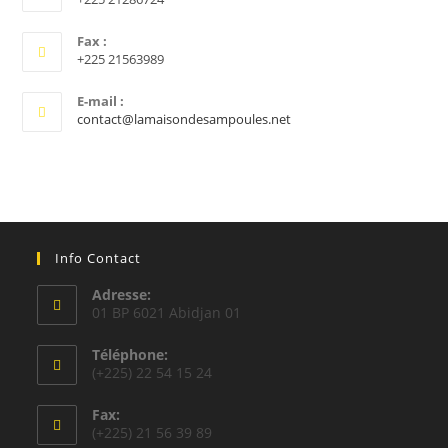
Fax :
+225 21563989
E-mail :
S’ouvre
contact@lamaisondesampoules.net
dans
votre
application
Info Contact
Adresse:
01 BP 6021 Abidjan 01
Téléphone:
(+225) 22 54 15 24
Fax:
(+225) 21 56 39 89